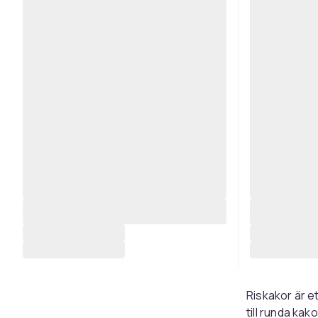
Riskakor är e
till runda kak