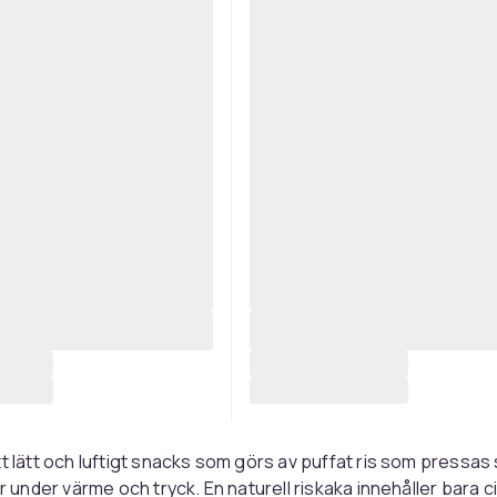
tt lätt och luftigt snacks som görs av puffat ris som press
or under värme och tryck. En naturell riskaka innehåller bara c