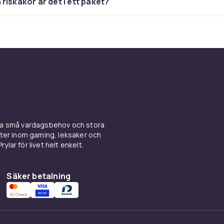
riskakor är det i ett paket?
ina små vardagsbehov och stora
kter inom gaming, leksaker och
ylar för livet helt enkelt.
Säker betalning