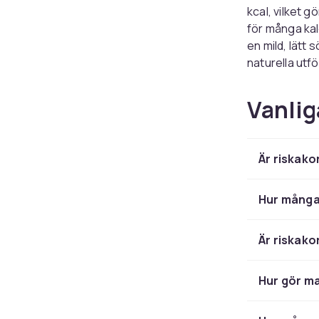
kcal, vilket g
för många kal
en mild, lätt 
naturella utf
känslig.
Vanlig
Välj naturell
eller saltade 
risvåfflor oc
med färre kalo
Är riskako
mellanmål för
Riskakor passa
Hur många 
chipsen på fr
snacks utan o
Är riskako
hand, så komb
Vill du ha fle
Hur gör ma
spannmåls- o