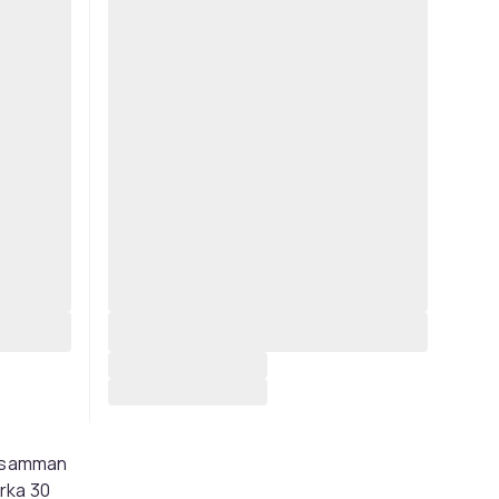
as samman
irka 30