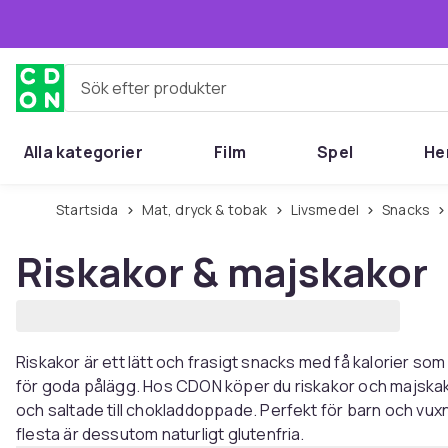
Hoppa till huvudinnehållet
Sök efter produkter
Alla kategorier
Film
Spel
He
Startsida
Mat, dryck & tobak
Livsmedel
Snacks
Riskakor & majskakor
Riskakor är ett lätt och frasigt snacks med få kalorier 
för goda pålägg. Hos CDON köper du riskakor och majskakor 
och saltade till chokladdoppade. Perfekt för barn och vux
flesta är dessutom naturligt glutenfria.