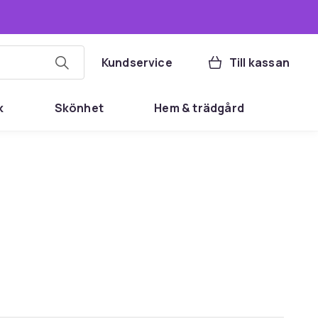
Kundservice
Till kassan
k
Skönhet
Hem & trädgård