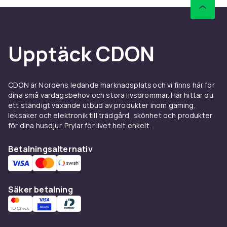
OnePlus-kvalité med de senaste funktionerna.
Idealisk för den som vill ha god prestanda, bra
kamera och lång batteritid.
Upptäck CDON
Kamera och fotografering
Kamerasystemet på OnePlus 12R levererar
skarpa bilder i alla ljusförhållanden med AI-
CDON är Nordens ledande marknadsplats och vi finns här för
förstärkta kamerafunktioner. Nattläge,
dina små vardagsbehov och stora livsdrömmar. Här hittar du
ett ständigt växande utbud av produkter inom gaming,
porträttläge och 4K-video ingår.
leksaker och elektronik till trädgård, skönhet och produkter
Batteri och laddning
för dina husdjur. Prylar för livet helt enkelt.
OnePlus 12R har kraftfullt batteri med
Betalningsalternativ
snabbladdning som håller hela dagen vid
normal användning. Exakt laddningstid beror på
medföljande laddare.
Säker betalning
Tillbehör till OnePlus 12R
Komplettera OnePlus 12R med originalskal för