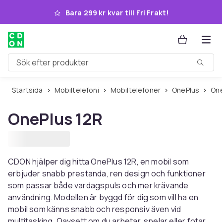
Hoppa till huvudinnehållet
Bara 299 kr kvar till Fri Frakt!
Sök efter produkter
Startsida
Mobiltelefoni
Mobiltelefoner
OnePlus
O
OnePlus 12R
CDON hjälper dig hitta OnePlus 12R, en mobil som
erbjuder snabb prestanda, ren design och funktioner
som passar både vardagspuls och mer krävande
användning. Modellen är byggd för dig som vill ha en
mobil som känns snabb och responsiv även vid
multitasking. Oavsett om du arbetar, spelar eller fotar