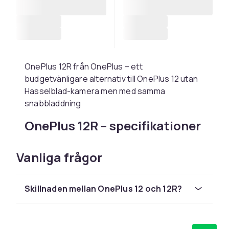
OnePlus 12R från OnePlus – ett
budgetvänligare alternativ till OnePlus 12 utan
Hasselblad-kamera men med samma
snabbladdning
OnePlus 12R – specifikationer
OnePlus 12R erbjuder Snapdragon 8 Gen 2,
Vanliga frågor
100W laddning och 5500 mAh batteri. Se
produktsidan för detaljerade specifikationer
och aktuellt pris.
Skillnaden mellan OnePlus 12 och 12R?
Vem passar OnePlus 12R för?
OnePlus 12R passar användare som söker