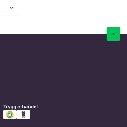
någon som
väll,
Trygg e-handel