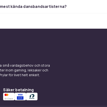
e mest kända dansbandsartisterna?
 vill komplettera en befintlig samling, hitta en present till 
d, eller helt enkelt fylla på med nya favoriter till nästa dansk
t brett utbud av dansbandsmusik på CD hos CDON.
ina små vardagsbehov och stora
kter inom gaming, leksaker och
ylar för livet helt enkelt.
Säker betalning