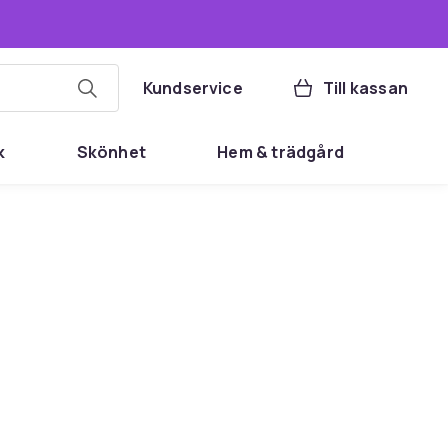
Kundservice
Till kassan
k
Skönhet
Hem & trädgård