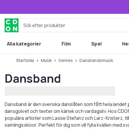
Hoppa till huvudinnehållet
Sök efter produkter
Alla kategorier
Film
Spel
He
Startsida
Musik
Genres
Dansbandsmusik
Dansband
Dansband är den svenska danslåten som fått hela landet p
dansgolvet och texter om kärlek och vardagsliv. Hos CDO
populära artister som Lasse Stefanz och Larz-Kristerz, t
samlingsskivor. Perfekt för dig som vill fylla kvällen med sv