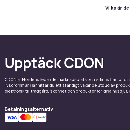
Vilka är d
Oavsett om du
älskar dansban
hittar du et
Upptäck CDON
CDON är Nordens ledande marknadsplats och vi finns här för d
livsdrömmar. Här hittar du ett ständigt växande utbud av produ
elektronik till trädgård, skönhet och produkter för dina husdjur. Pr
Betalningsalternativ