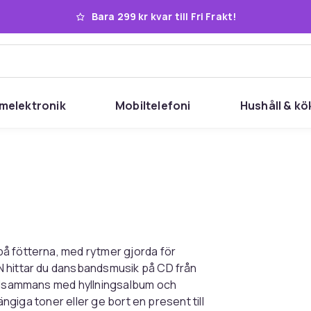
Bara 299 kr kvar till Fri Frakt!
melektronik
Mobiltelefoni
Hushåll & kö
å fötterna, med rytmer gjorda för
N hittar du dansbandsmusik på CD från
illsammans med hyllningsalbum och
ängiga toner eller ge bort en present till