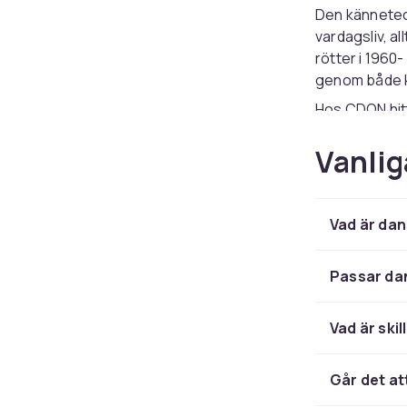
Den känneteck
vardagsliv, al
rötter i 1960
genom både k
Hos CDON hit
ett av de mes
Vanlig
dansbandsljud
samlingsskivan
tolka samma 
Vad är da
Dansbandsgen
Danielsson oc
svenska dansb
Passar da
Många av des
dansbandslåta
Vad är ski
annan svensk
Letar du efter
Går det a
Country
elle
CD finns dan