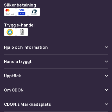
Säker betalning
Trygg e-handel
Hjälp och information
Vanliga frågor
Handla tryggt
Spåra paket
Betalning
Upptäck
Ångra & Returnera här
Leverans
Kategorier
Kundservice
Om CDON
Villkor & policy
Varumärken
Om oss
Återkallelser
CDON:s Marknadsplats
Guider