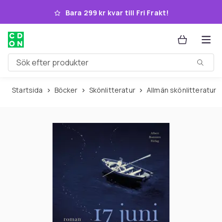
Hoppa till huvudinnehållet
Bara 299 kr kvar till Fri Frakt!
Sök efter produkter
Startsida
Böcker
Skönlitteratur
Allmän skönlitteratur