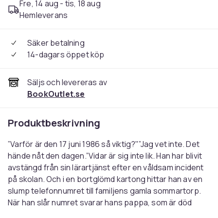
Fre, 14 aug - tis, 18 aug
Hemleverans
Säker betalning
14-dagars öppet köp
Säljs och levereras av
BookOutlet.se
Produktbeskrivning
”Varför är den 17 juni 1986 så viktig?"”Jag vet inte. Det
hände nåt den dagen.”Vidar är sig inte lik. Han har blivit
avstängd från sin lärartjänst efter en våldsam incident
på skolan. Och i en bortglömd kartong hittar han av en
slump telefonnumret till familjens gamla sommartorp.
När han slår numret svarar hans pappa, som är död
sedan länge.Vidar har ringt till den 17 juni 1986, till en dag