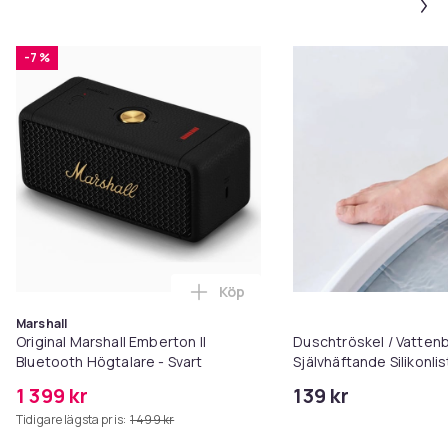
-7 %
Köp
Lägg till Original Marshall Embe
Marshall
Original Marshall Emberton II
Duschtröskel / Vattenb
Bluetooth Högtalare - Svart
Självhäftande Silikonlist
badrum torrt och tryg
1 399 kr
139 kr
Tidigare lägsta pris:
1 499 kr