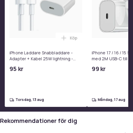
b852bce9-be17-5e04-9138-c5c6ab254023
Produktsäkerhetsinformation
Köp
Lägg till iPhone Laddare Snab
iPhone Laddare Snabbladdare -
iPhone 17 / 16 / 15 
Adapter + Kabel 25W lightning -
med 2M USB-C till U
USB-C 2m
95 kr
99 kr
torsdag, 13 aug
måndag, 17 aug
Rekommendationer för dig