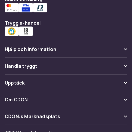
Trygg e-handel
Hjälp och information
Vanliga frågor
Handla tryggt
Spåra paket
Betalning
Upptäck
Ångra & Returnera här
Leverans
Kategorier
Kundservice
Om CDON
Villkor & policy
Varumärken
Om oss
Återkallelser
CDON:s Marknadsplats
Guider
Kundrecensioner
Sälj på CDON