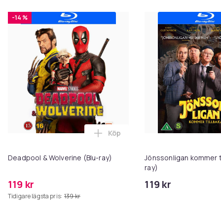
-14 %
Köp
Lägg till Deadpool & Wolverine (
Deadpool & Wolverine (Blu-ray)
Jönssonligan kommer ti
ray)
119 kr
119 kr
Tidigare lägsta pris:
139 kr