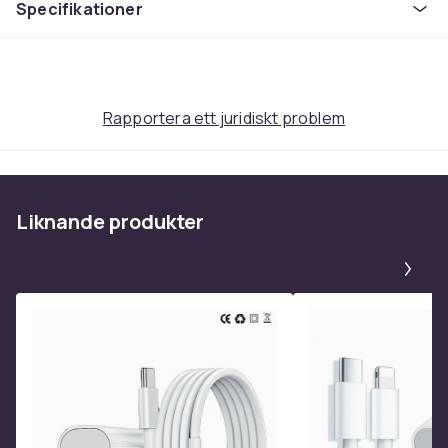
Specifikationer
Rapportera ett juridiskt problem
Liknande produkter
Pa