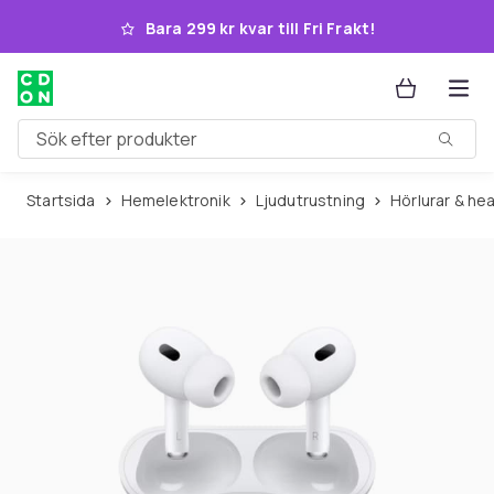
Hoppa till huvudinnehållet
Bara 299 kr kvar till Fri Frakt!
Sök efter produkter
Startsida
Hemelektronik
Ljudutrustning
Hörlurar & h