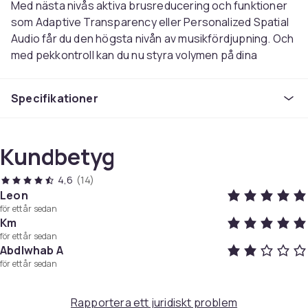
Med nästa nivås aktiva brusreducering och funktioner
som Adaptive Transparency eller Personalized Spatial
Audio får du den högsta nivån av musikfördjupning. Och
med pekkontroll kan du nu styra volymen på dina
AirPods med ett enkelt svep.
Specifikationer
Den andra generationen av AirPods Pro erbjuder
dubbelt så aktiv brusreducering (ANC) än tidigare så
att du inte störs av ljudet utanför när du lyssnar på
Kundbetyg
musik. De brusreducerande mikrofonerna och en bakre
ventilen är designade för att upptäcka ljud som kommer
4,6
(14)
in och tillsammans eliminera bruset innan det når dina
Leon
öron. Ingenting kommer att störa dig medan du lyssnar
för ett år sedan
på dina favoritmusikartister tack vare den nya
Km
drivrutinen och förbättrade akustiska algoritmer som
för ett år sedan
Abdlwhab A
arbetar obevekligt för att ge dig den mest uppslukande
för ett år sedan
ljudupplevelsen.
Köp Apple AirPods Pro (2nd Gen) 2023 hos oss idag!
Rapportera ett juridiskt problem