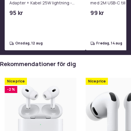
Adapter + Kabel 25W lightning -
med 2M USB-C till U
USB-C 2m
95 kr
99 kr
onsdag, 12 aug
fredag, 14 aug
Rekommendationer för dig
Nice price
Nice price
-2 %