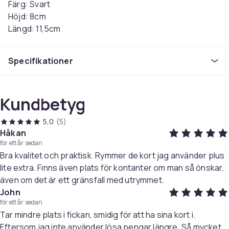
Färg: Svart
Höjd: 8cm
Längd: 11,5cm
Djup: 2cm
Material: 100% kalvskinn
Specifikationer
Tvättråd: Tvättas ej
Färg
Black
Kundbetyg
Storlek
5,0
(5)
One-size
Håkan
Vikt, gram
för ett år sedan
100
Bra kvalitet och praktisk. Rymmer de kort jag använder plus
Artikel.nr.
lite extra. Finns även plats för kontanter om man så önskar,
ddd7ef6f-28a7-5219-9ec6-98f13ac2bda1
även om det är ett gränsfall med utrymmet.
John
Produktsäkerhetsinformation
för ett år sedan
Tar mindre plats i fickan, smidig för att ha sina kort i.
Eftersom jag inte använder lösa pengar längre. Så mycket