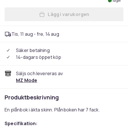
I lager
Lägg i varukorgen
Lägg till Börs med dragkedja
Tis, 11 aug - fre, 14 aug
Säker betalning
14-dagars öppet köp
Säljs och levereras av
MZ Mode
Produktbeskrivning
En plånbok i äkta skinn. Plånboken har 7 fack.
Specifikation: