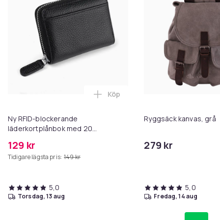
Köp
Lägg till Ny RFID-blockerande l
Ny RFID-blockerande
Ryggsäck kanvas, grå
läderkortplånbok med 20
kortplatser Black
129 kr
279 kr
Tidigare lägsta pris:
149 kr
5,0
5,0
torsdag, 13 aug
fredag, 14 aug