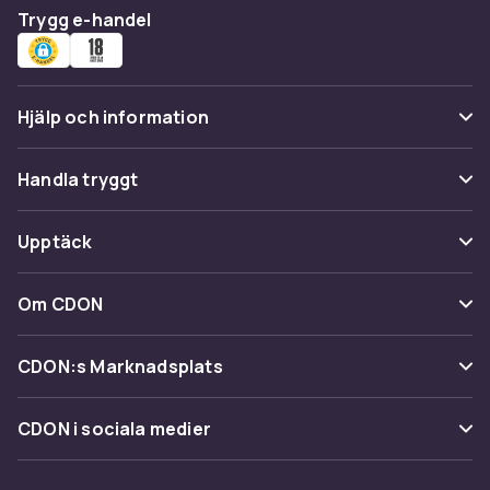
Trygg e-handel
Hjälp och information
Vanliga frågor
Handla tryggt
Spåra paket
Betalning
Upptäck
Ångra & Returnera här
Leverans
Kategorier
Kundservice
Om CDON
Villkor & policy
Varumärken
Om oss
Återkallelser
CDON:s Marknadsplats
Guider
Kundrecensioner
Sälj på CDON
Shopit.se
CDON i sociala medier
Karriär på CDON
Bli affiliate
Investor relations