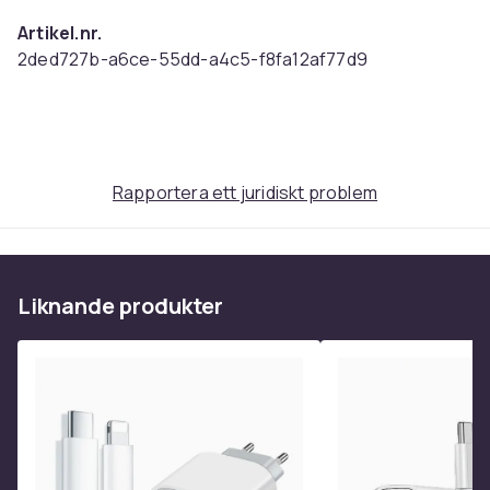
Artikel.nr.
2ded727b-a6ce-55dd-a4c5-f8fa12af77d9
Produktsäkerhetsinformation
Rapportera ett juridiskt problem
Liknande produkter