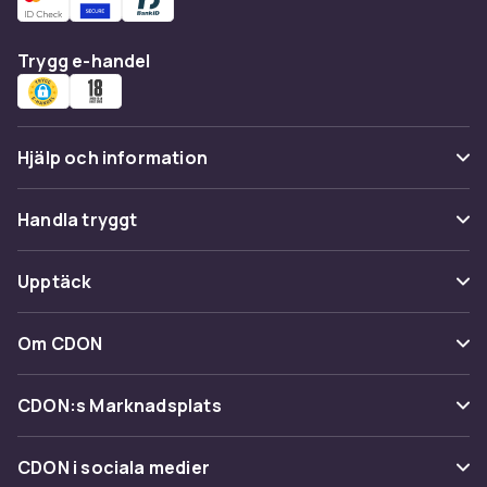
Trygg e-handel
Hjälp och information
Vanliga frågor
Handla tryggt
Spåra paket
Betalning
Upptäck
Ångra & Returnera här
Leverans
Kategorier
Kundservice
Om CDON
Villkor & policy
Varumärken
Om oss
Återkallelser
CDON:s Marknadsplats
Guider
Kundrecensioner
Sälj på CDON
Shopit.se
CDON i sociala medier
Karriär på CDON