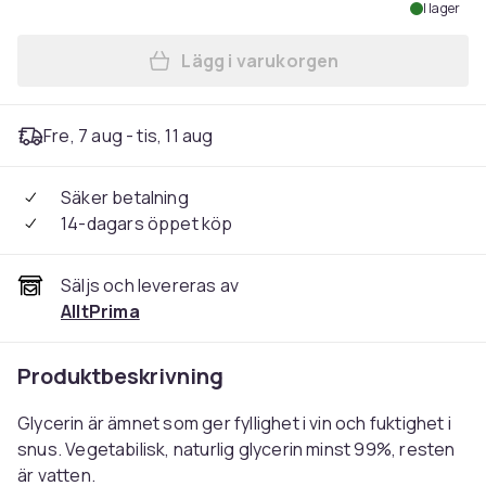
I lager
Lägg i varukorgen
Lägg till Glycerin (Glycerol)
Fre, 7 aug - tis, 11 aug
Säker betalning
14-dagars öppet köp
Säljs och levereras av
AlltPrima
Produktbeskrivning
Glycerin är ämnet som ger fyllighet i vin och fuktighet i
snus. Vegetabilisk, naturlig glycerin minst 99%, resten
är vatten.