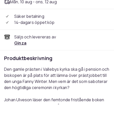
Mån, 10 aug - ons, 12 aug
Säker betalning
14-dagars öppet köp
Säljs och levereras av
Ginza
Produktbeskrivning
Den gamle prästen i Vallebys kyrka ska gå i pension och
biskopen är på plats för att lämna över prästjobbet till
den unga Fanny Winter. Men vem är det som saboterar
den högtidliga ceremonin i kyrkan?
Johan Ulveson läser den femtonde fristående boken
om LasseMajas Detektivbyrå i Valleby.