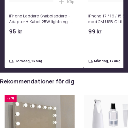
Köp
Artikel.nr.
Lägg till iPhone Laddare Snab
25c5b271-eba7-5f22-8f19-838206bfd5bb
iPhone Laddare Snabbladdare -
iPhone 17 / 16 / 15 
Adapter + Kabel 25W lightning -
med 2M USB-C till U
Produktsäkerhetsinformation
USB-C 2m
95 kr
99 kr
torsdag, 13 aug
måndag, 17 aug
Rekommendationer för dig
-7 %