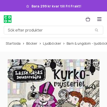
Hoppa till huvudinnehållet
Bara 299 kr kvar till Fri Frakt!
Sök efter produkter
Startsida
Böcker
Ljudböcker
Barn & ungdom - ljudböc