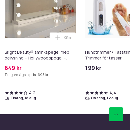
Köp
Lägg till Bright Beauty® sminks
Bright Beauty® sminkspegel med
Hundtrimmer / Tasstri
belysning – Hollywoodspegel –
Trimmer för tassar
58×46 cm – 15 LED-lampor – 3
649 kr
199 kr
ljusfärger – Dimbar – Smart Touch –
Tidigare lägsta pris:
695 kr
USB-laddningsport – Vit
4,2
4,4
tisdag, 18 aug
onsdag, 12 aug