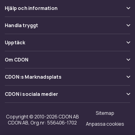
Hjälp och information
Vanliga frågor
Handla tryggt
Spåra paket
Betalning
Upptäck
Ångra & Returnera här
Leverans
Kategorier
Kundservice
Om CDON
Villkor & policy
Varumärken
Om oss
Återkallelser
CDON:s Marknadsplats
Guider
Kundrecensioner
Sälj på CDON
Shopit.se
CDON i sociala medier
Karriär på CDON
Bli affiliate
Investor relations
Sitemap
Regler & kvalitet
Copyright © 2010-2026 CDON AB
Tillgänglighet
CDON AB, Org.nr: 556406-1702
Anpassa cookies
Merchant Help Center
Transparensrapport