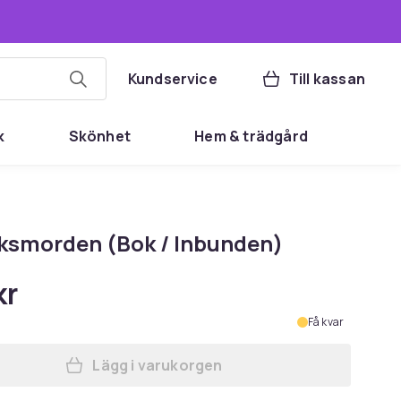
Kundservice
Till kassan
k
Skönhet
Hem & trädgård
ksmorden (Bok / Inbunden)
kr
Få kvar
Lägg i varukorgen
Lägg till Leksaksmorden (Bok / Inb