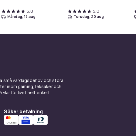
5,0
5,0
måndag, 17 aug
torsdag, 20 aug
ina små vardagsbehov och stora
kter inom gaming, leksaker och
ylar för livet helt enkelt.
Säker betalning