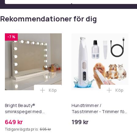
Produktsäkerhetsinformation
Rekommendationer för dig
-7 %
Köp
Köp
Lägg till Bright Beauty® sminkspegel me
Lägg till 
Bright Beauty®
Hundtrimmer /
sminkspegel med
Tasstrimmer - Trimmer för
belysning –
tassar
649 kr
199 kr
Hollywoodspegel – 58×46
Tidigare lägsta pris:
695 kr
cm – 15 LED-lampor – 3
ljusfärger – Dimbar – Smart