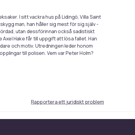
aker. I sitt vackra hus på Lidingö, Villa Saint
skygg man, han håller sig mest för sig själv -
 mördad, utan dessförinnan också sadistiskt
el Hake får till uppgift att lösa fallet. Han
mördare och motiv. Utredningen leder honom
 kopplingar till polisen. Vem var Peter Holm?
er avslöjas ligga bakom tvekar Hake inför att
ill botten med detta kan det innebära slutet
holms hyllade deckarserie om kommissarie Axel
Rapportera ett juridiskt problem
tiker. Han är kanske mest känd för SVT:s
mans med Gunilla Linn Persson, men han har
ternationellt prisbelönta film- och tv-
Lind & Co:
Stockholmsmorden
(2024),