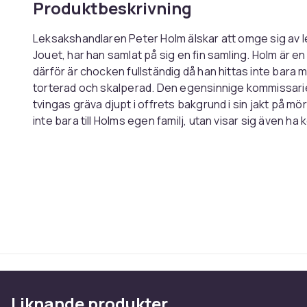
Produktbeskrivning
Leksakshandlaren Peter Holm älskar att omge sig av leks
Jouet, har han samlat på sig en fin samling. Holm är en 
därför är chocken fullständig då han hittas inte bara
torterad och skalperad. Den egensinnige kommissarie Ax
tvingas gräva djupt i offrets bakgrund i sin jakt på 
inte bara till Holms egen familj, utan visar sig även ha
När ytterligare ett mord sker där oväntat starka kraft
fortsätta sitt arbete - men inser att om han inte går t
för både honom själv och hans utredningsgrupp.
Leksaksmorden
är den sjunde delen i Lars Bill Lund
Hake.
LARS BILL LUNDHOLM är romanförfattare och filmdrama
succéserie Skärgårdsdoktorn som han skrivit tillsam
även skrivit manus till flera andra framgångsrika och in
Liknande produkter
produktioner. Tidigare titlar i serien om Axel Hake på 