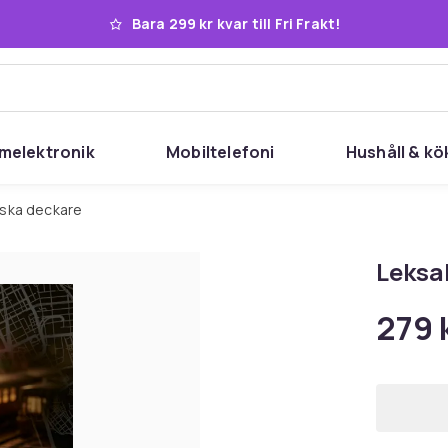
Bara 299 kr kvar till Fri Frakt!
melektronik
Mobiltelefoni
Hushåll & kö
nska deckare
Leksa
279 