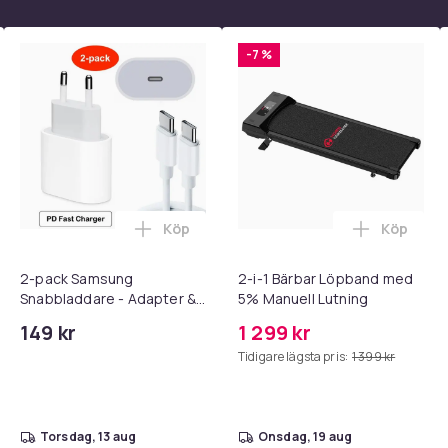
-7 %
Köp
Köp
 - Adapter + Kabel 25W lightning - USB-C 2m i varukorgen
l iPhone 17 / 16 / 15 Snabbladdare med 2M USB-C till USB-C kab
Lägg till 2-pack Samsung Snabbladdare
Lägg till
2-pack Samsung
2-i-1 Bärbar Löpband med
Snabbladdare - Adapter &
5% Manuell Lutning
Kabel 20W USB-C 2m
149 kr
1 299 kr
Tidigare lägsta pris:
1 399 kr
c22cc02a-39ec-57da-87c0-dff03e97d24c
torsdag, 13 aug
onsdag, 19 aug