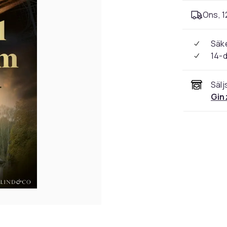
Ons, 1
Säke
14-
Sälj
Gin