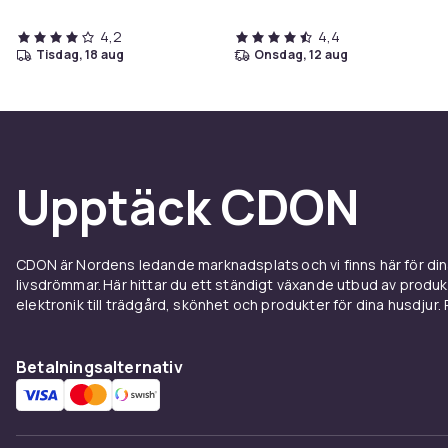
Touch – USB-
laddningsport – Vit
4,2
4,4
tisdag, 18 aug
onsdag, 12 aug
Upptäck CDON
CDON är Nordens ledande marknadsplats och vi finns här för d
livsdrömmar. Här hittar du ett ständigt växande utbud av produ
elektronik till trädgård, skönhet och produkter för dina husdjur. Pr
Betalningsalternativ