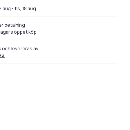
2 aug - tis, 18 aug
r betalning
dagars öppet köp
s och levereras av
za