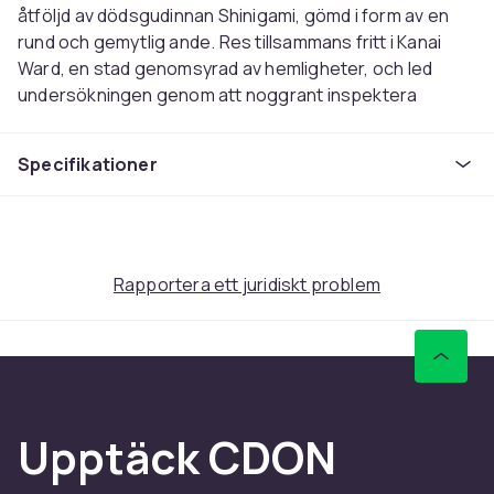
åtföljd av dödsgudinnan Shinigami, gömd i form av en
rund och gemytlig ande. Res tillsammans fritt i Kanai
Ward, en stad genomsyrad av hemligheter, och led
undersökningen genom att noggrant inspektera
lokalerna samtidigt som du hämtar
nyckelvittnesmål...tillgänglig på engelska
Specifikationer
Vikt
5
Artikel.nr.
61ba2561-b1e4-59f0-816c-a8f646433bef
Rapportera ett juridiskt problem
Produktsäkerhetsinformation
Upptäck CDON