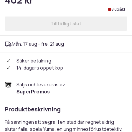
402 kr
Slutsåld
Tillfälligt slut
Mån, 17 aug - fre, 21 aug
Säker betalning
14-dagars öppet köp
Säljs och levereras av
SuperPromos
Produktbeskrivning
Få sanningen att segra! I en stad där regnet aldrig
slutar falla, spela Yuma, en ung minnesförlustdetektiv,