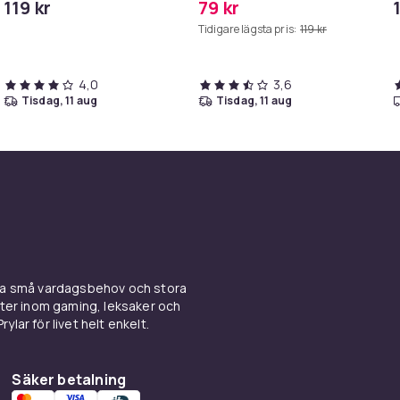
119 kr
79 kr
H
Tidigare lägsta pris:
119 kr
t
4,0
3,6
tisdag, 11 aug
tisdag, 11 aug
ina små vardagsbehov och stora
kter inom gaming, leksaker och
ylar för livet helt enkelt.
Säker betalning