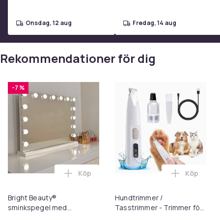
onsdag, 12 aug
fredag, 14 aug
Rekommendationer för dig
-7 %
Köp
Köp
Lägg till Bright Beauty® sminkspegel me
Lägg till 
Bright Beauty®
Hundtrimmer /
sminkspegel med
Tasstrimmer - Trimmer för
belysning –
tassar