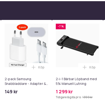
-7 %
Köp
Köp
 - Adapter + Kabel 25W lightning - USB-C 2m i varukorgen
l iPhone 17 / 16 / 15 Snabbladdare med 2M USB-C till USB-C kab
Lägg till 2-pack Samsung Snabbladdare
Lägg till
2-pack Samsung
2-i-1 Bärbar Löpband med
Snabbladdare - Adapter &
5% Manuell Lutning
Kabel 20W USB-C 2m
149 kr
1 299 kr
Tidigare lägsta pris:
1 399 kr