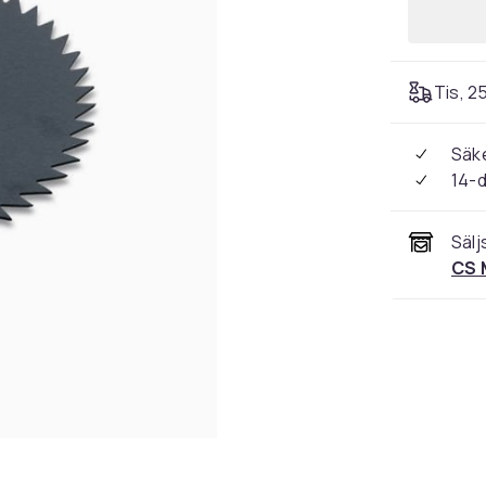
Tis, 2
Säke
14-
Sälj
CS