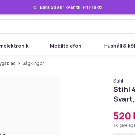
Bara 299 kr kvar till Fri Frakt!
melektronik
Mobiltelefoni
Hushåll & kö
tygsblad
Sågklingor
Stihl
Stihl 
Svart,
520 
Tidigare lägs