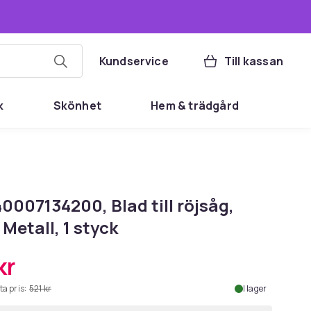
Kundservice
Till kassan
k
Skönhet
Hem & trädgård
40007134200, Blad till röjsåg,
 Metall, 1 styck
kr
ta pris:
521 kr
I lager