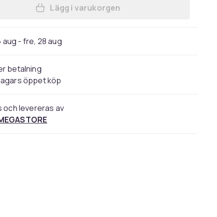
Lägg i varukorgen
Lägg till Stihl 40007134200, Blad till
5 aug - fre, 28 aug
r betalning
dagars öppet köp
s och levereras av
 MEGASTORE