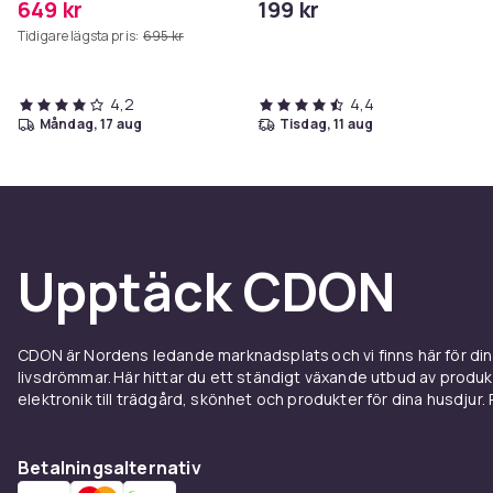
649 kr
199 kr
Hollywoodspegel – 58×46
Tidigare lägsta pris:
695 kr
cm – 15 LED-lampor – 3
ljusfärger – Dimbar – Smart
Touch – USB-
laddningsport – Vit
4,2
4,4
måndag, 17 aug
tisdag, 11 aug
Upptäck CDON
CDON är Nordens ledande marknadsplats och vi finns här för d
livsdrömmar. Här hittar du ett ständigt växande utbud av produ
elektronik till trädgård, skönhet och produkter för dina husdjur. Pr
Betalningsalternativ