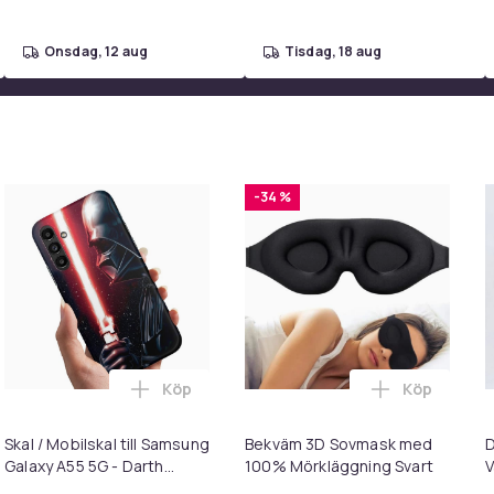
onsdag, 12 aug
tisdag, 18 aug
-34 %
Köp
Köp
d belysning – Hollywoodspegel – 58×46 cm – 15 LED-lampor – 3 l
Hundtrimmer / Tasstrimmer - Trimmer för tassar i varukorgen
Lägg till Skal / Mobilskal till Samsung Gal
Lägg till B
Skal / Mobilskal till Samsung
Bekväm 3D Sovmask med
D
Galaxy A55 5G - Darth
100% Mörkläggning Svart
V
Vader
S