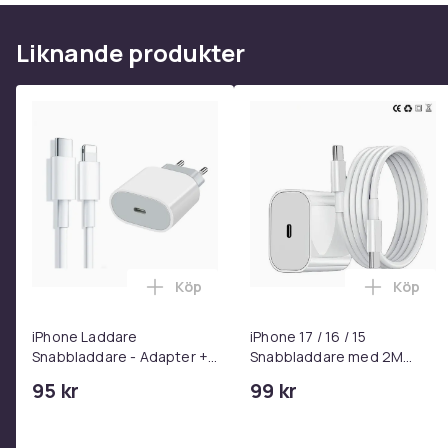
Liknande produkter
Köp
Köp
Lägg till iPhone Laddare Snabbladdare
Lägg til
iPhone Laddare
iPhone 17 / 16 / 15
Snabbladdare - Adapter +
Snabbladdare med 2M
Kabel 25W lightning - USB-
USB-C till USB-C kabel
95 kr
99 kr
C 2m