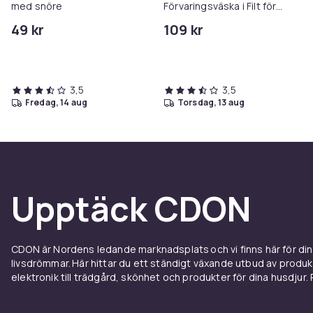
med snöre
Förvaringsväska i Filt för
Ditt Hem
49 kr
109 kr
3,5
3,5
fredag, 14 aug
torsdag, 13 aug
Upptäck CDON
CDON är Nordens ledande marknadsplats och vi finns här för d
livsdrömmar. Här hittar du ett ständigt växande utbud av produ
elektronik till trädgård, skönhet och produkter för dina husdjur. Pr