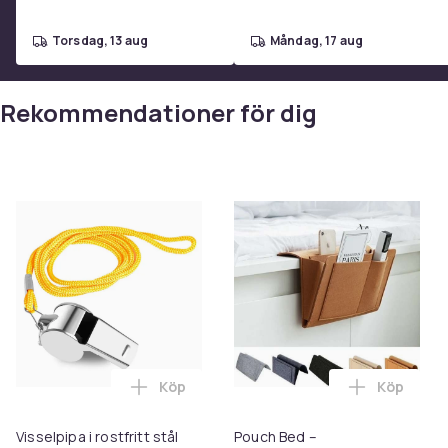
torsdag, 13 aug
måndag, 17 aug
Rekommendationer för dig
Köp
Köp
Lägg till Visselpipa i rostfritt stål med 
Lägg till 
Visselpipa i rostfritt stål
Pouch Bed –