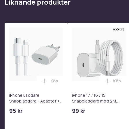
Liknande produkter
Köp
Köp
Lägg till iPhone Laddare Snabbladdare
Lägg til
iPhone Laddare
iPhone 17 / 16 / 15
Snabbladdare - Adapter +
Snabbladdare med 2M
Kabel 25W lightning - USB-
USB-C till USB-C kabel
95 kr
99 kr
C 2m