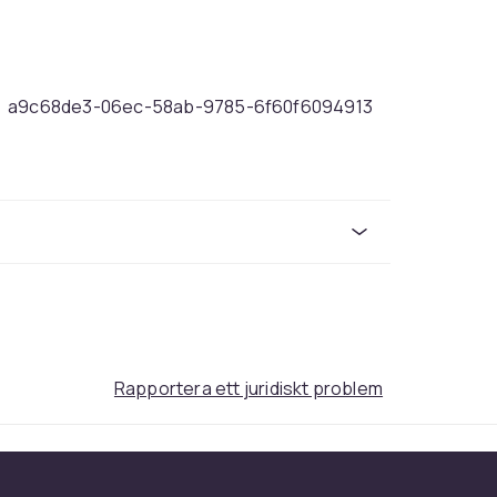
a9c68de3-06ec-58ab-9785-6f60f6094913
Rapportera ett juridiskt problem