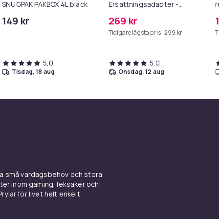
SNUGPAK PAKBOX 4L black
Ersättningsadapter -
r
MagSafe Gen 3 - 96W
k
149 kr
269 kr
Tidigare lägsta pris:
299 kr
T
5,0
5,0
tisdag, 18 aug
onsdag, 12 aug
ina små vardagsbehov och stora
kter inom gaming, leksaker och
ylar för livet helt enkelt.