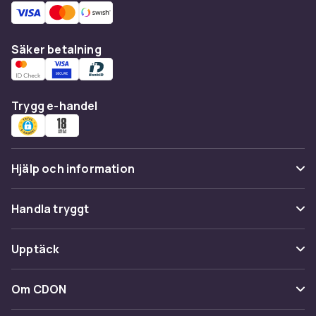
Säker betalning
Trygg e-handel
Hjälp och information
Vanliga frågor
Handla tryggt
Spåra paket
Betalning
Upptäck
Ångra & Returnera här
Leverans
Kategorier
Kundservice
Om CDON
Villkor & policy
Varumärken