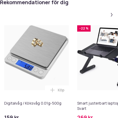
Rekommendationer för dig
-22 %
Köp
Lägg till Digitalvåg / Köksvåg 0
Digitalvåg / Köksvåg 0.01g-500g
Smart justerbart lapt
Svart
159 kr
269 kr