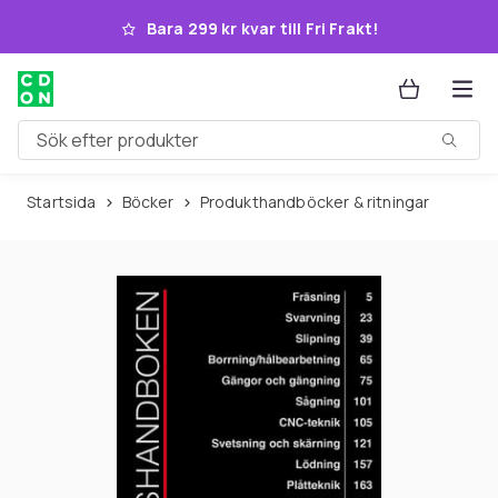
Hoppa till huvudinnehållet
Bara 299 kr kvar till Fri Frakt!
Sök efter produkter
Startsida
Böcker
Produkthandböcker & ritningar