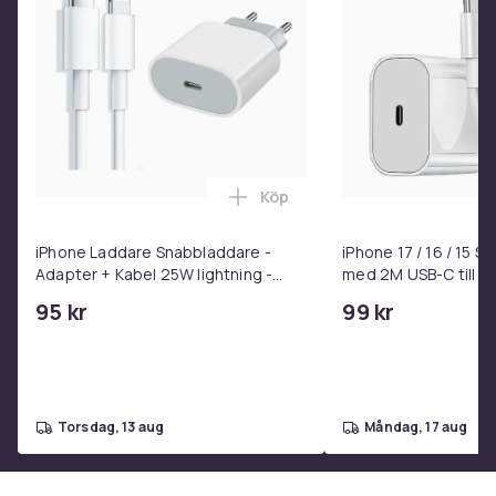
Illustrerad: Nej
Serie: Verkstadshandboken
Streckkod: 9789147115419
SKU: 726556
Artikel.nr.
7460c16e-f5bd-537b-bf25-6ecb1249629c
Köp
Lägg till iPhone Laddare Snab
Produktsäkerhetsinformation
iPhone Laddare Snabbladdare -
iPhone 17 / 16 / 15 
Adapter + Kabel 25W lightning -
med 2M USB-C till U
USB-C 2m
95 kr
99 kr
torsdag, 13 aug
måndag, 17 aug