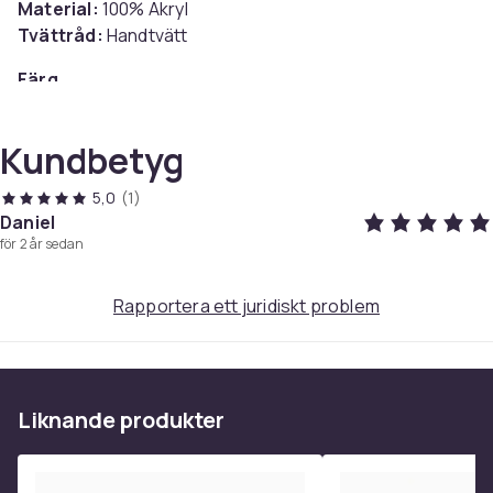
Material:
100% Akryl
Tvättråd:
Handtvätt
Färg
Tomu mössa
Vikt, gram
Kundbetyg
78
Artikel.nr.
5,0
(1)
f319f6c6-9b5f-4064-9167-020540842f0b
Daniel
för 2 år sedan
Produktsäkerhetsinformation
Rapportera ett juridiskt problem
Liknande produkter