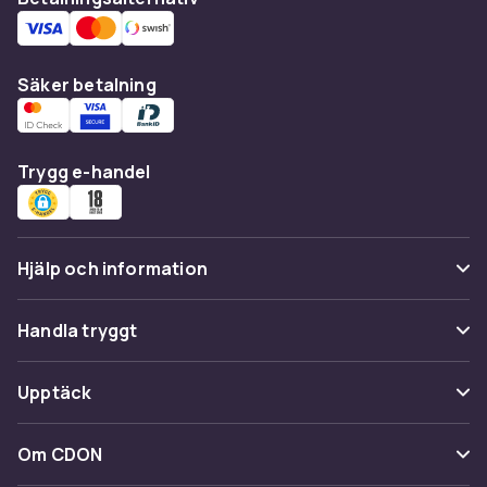
Säker betalning
Trygg e-handel
Hjälp och information
Vanliga frågor
Handla tryggt
Spåra paket
Betalning
Upptäck
Ångra & Returnera här
Leverans
Kategorier
Kundservice
Om CDON
Villkor & policy