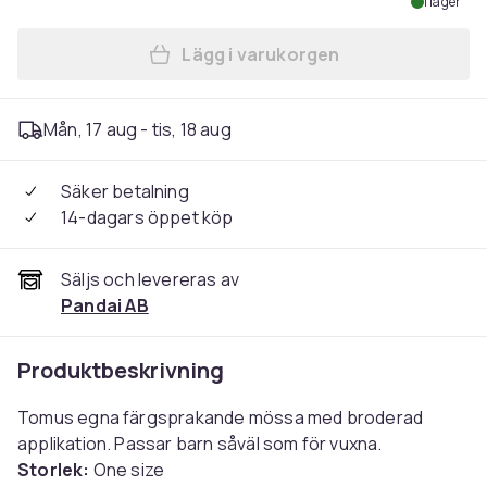
I lager
Lägg i varukorgen
Lägg till Yumi & Tomu - Tom
Mån, 17 aug - tis, 18 aug
Säker betalning
14-dagars öppet köp
Säljs och levereras av
Pandai AB
Produktbeskrivning
Tomus egna färgsprakande mössa med broderad
applikation
. Passar barn såväl som för vuxna.
Storlek:
One size