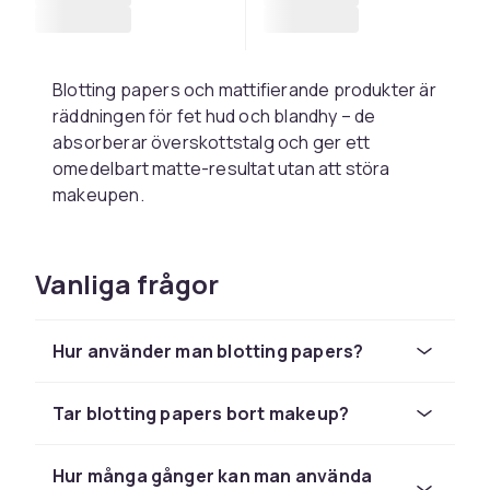
Blotting papers och mattifierande produkter är
räddningen för fet hud och blandhy – de
absorberar överskottstalg och ger ett
omedelbart matte-resultat utan att störa
makeupen.
Vad är blotting papers och
hur fungerar de?
Vanliga frågor
Blotting papers är tunna papper av rispapper,
bambu eller silkespapper som absorberar talg
Hur använder man blotting papers?
och svett utan att ta bort makeup. Pressa
pappret mot huden – tryck inte och gnugga
Tar blotting papers bort makeup?
inte – så absorberas oljan utan att rubba
foundation och puder.
Hur många gånger kan man använda