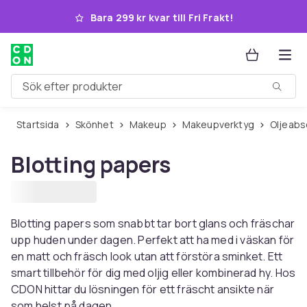
Hoppa till huvudinnehållet
Bara 299 kr kvar till Fri Frakt!
Sök efter produkter
Startsida
Skönhet
Makeup
Makeupverktyg
Oljeab
Blotting papers
Blotting papers som snabbt tar bort glans och fräschar
upp huden under dagen. Perfekt att ha med i väskan för
en matt och fräsch look utan att förstöra sminket. Ett
smart tillbehör för dig med oljig eller kombinerad hy. Hos
CDON hittar du lösningen för ett fräscht ansikte när
som helst på dagen.