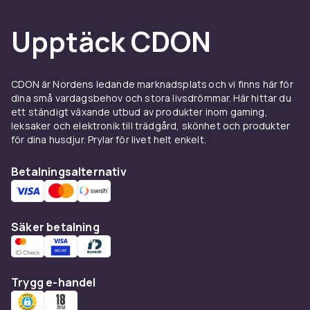
kvalitet och passform. Hos CDON hittar du ett
Upptäck CDON
brett sortiment av skyddsutrustning för
landhockey och lacrosse.
Lacrosse kräver mer skyddsutrustning än
CDON är Nordens ledande marknadsplats och vi finns här för
landhockey för fältspelarna.
dina små vardagsbehov och stora livsdrömmar. Här hittar du
Herrlacrossespelare måste bära hjälm med
ett ständigt växande utbud av produkter inom gaming,
ansiktsskydd, skulderskydd, arm- och
leksaker och elektronik till trädgård, skönhet och produkter
armbågsskydd, handskar och benskydd.
för dina husdjur. Prylar för livet helt enkelt.
Damlacrosse kräver vanligtvis
skyddsglasögon och munskydd, men reglerna
Betalningsalternativ
varierar mellan olika förbund. Kontrollera alltid
din ligas specifika krav.
Se handskar för landhockey och lacrosse i
vår
Säker betalning
handskekategori
.
Landhockeyspelares skyddsbehov varierar
beroende på position. Keeprar behöver det
Trygg e-handel
mest heltäckande skyddet, inklusive speciella