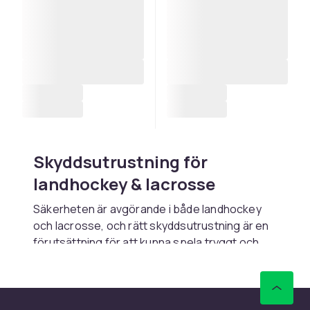
Skyddsutrustning för
landhockey & lacrosse
Säkerheten är avgörande i både landhockey
och lacrosse, och rätt skyddsutrustning är en
förutsättning för att kunna spela tryggt och
med fullt fokus på spelet. Båda sporterna
involverar hårda bollar, snabba rörelser och i
lacrossens fall även fysisk kontakt, vilket
ställer höga krav på skyddsutrustningens