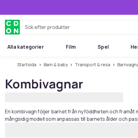
Hoppa till huvudinnehållet
Sök efter produkter
Alla kategorier
Film
Spel
He
Startsida
Barn & baby
Transport & resa
Barnvagn
Kombivagnar
En kombivagn följer barnet från nyföddheten och framåt me
mångsidig modell som anpassas till barnets ålder och passar