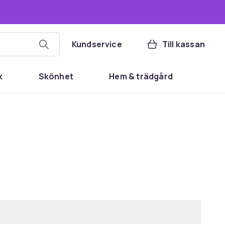
Kundservice
Till kassan
k
Skönhet
Hem & trädgård