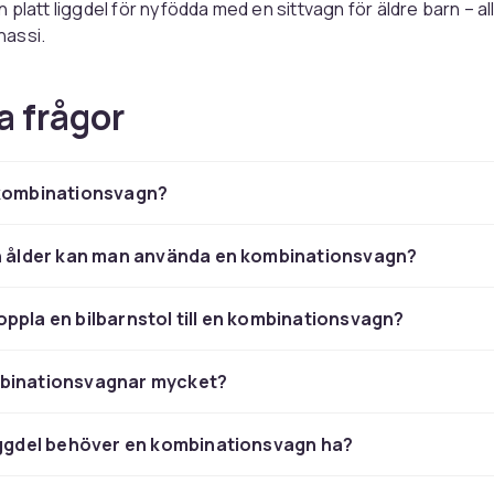
platt liggdel för nyfödda med en sittvagn för äldre barn – allt
assi.
r i en kombinationsvagn?
a frågor
nsvagn levereras vanligtvis med liggdel, sittvagnskorg, cha
deller är kompatibla med bilbarnstol, vilket gör dem till ett 
 kombinationsvagn?
t kombivagn
en ålder kan man använda en kombinationsvagn?
ns vikt och vikbarhet om du behöver ta den i kollektivtrafik. 
sterbara handtag och bra fjädring för ökad komfort på alla u
ppla en bilbarnstol till en kombinationsvagn?
nvagnar
,
Duovagnar
,
Liggvagnar
och
Resevagnar & sulkys
binationsvagnar mycket?
iggdel behöver en kombinationsvagn ha?