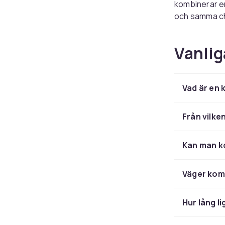
kombinerar en 
och samma ch
Vad ingå
Vanlig
En kombinatio
hjul. Många mo
resesystem.
Vad är en
Välj rät
Från vilk
Tänk på vagne
modell med ju
Kan man ko
Se även:
Bar
Väger kom
Hur lång l