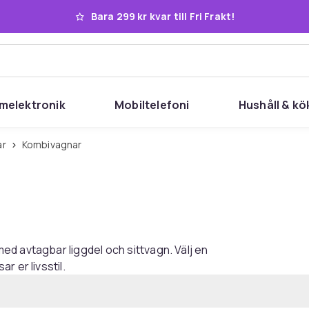
Bara 299 kr kvar till Fri Frakt!
melektronik
Mobiltelefoni
Hushåll & kö
ar
Kombivagnar
d avtagbar liggdel och sittvagn. Välj en
 er livsstil.