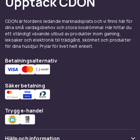
Upptäck CDON
Sortimentet innehåller titlar på svenska,
engelska och andra språk, så du kan välja den
CDON är Nordens ledande marknadsplats och vi finns här för
version som passar dig bäst.
dina små vardagsbehov och stora livsdrömmar. Här hittar du
ett ständigt växande utbud av produkter inom gaming,
Fler kategorier att utforska
leksaker och elektronik till trädgård, skönhet och produkter
för dina husdjur. Prylar för livet helt enkelt.
Vill du bredda perspektivet ytterligare finns
Böcker om organisationer
för dig som vill
Betalningsalternativ
förstå hur team och företag fungerar i
praktiken, samt
Böcker om marknadsföring
för
den som vill komplettera ledarskapet med
Säker betalning
kunskap om affärer och kunder.
Oavsett om du precis blivit chef, leder ett
etablerat team eller vill utveckla ditt eget
Trygg e-handel
ledarskap som medarbetare hittar du hos
CDON böcker som ger konkreta verktyg att ta
med dig in i vardagen.
Hjälp och information