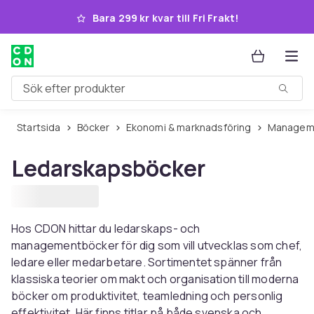
Hoppa till huvudinnehållet
Bara 299 kr kvar till Fri Frakt!
Sök efter produkter
Startsida
Böcker
Ekonomi & marknadsföring
Managem
Ledarskapsböcker
Hos CDON hittar du ledarskaps- och
managementböcker för dig som vill utvecklas som chef,
ledare eller medarbetare. Sortimentet spänner från
klassiska teorier om makt och organisation till moderna
böcker om produktivitet, teamledning och personlig
effektivitet. Här finns titlar på både svenska och