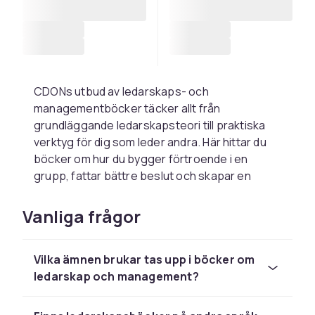
CDONs utbud av ledarskaps- och
managementböcker täcker allt från
grundläggande ledarskapsteori till praktiska
verktyg för dig som leder andra. Här hittar du
böcker om hur du bygger förtroende i en
grupp, fattar bättre beslut och skapar en
arbetskultur där medarbetare trivs och
utvecklas.
Vanliga frågor
För nya chefer och erfarna
ledare
Vilka ämnen brukar tas upp i böcker om
ledarskap och management?
Är du ny som chef finns praktiska
chefshandböcker och guider med konkreta