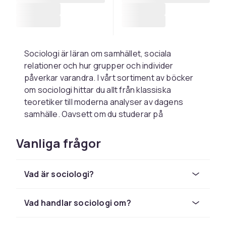
Sociologi är läran om samhället, sociala
relationer och hur grupper och individer
påverkar varandra. I vårt sortiment av böcker
om sociologi hittar du allt från klassiska
teoretiker till moderna analyser av dagens
samhälle. Oavsett om du studerar på
Stockholms universitet, Södertörns högskola
eller Mälardalens universitet, eller bara är
Vanliga frågor
nyfiken på ämnet, finns här kurslitteratur och
fördjupande läsning som passar.
Vad är sociologi?
Utbudet spänner över flera delar av
sociologin. Här finns böcker om socialt arbete
och stöd till utsatta grupper, om kollektiv
Vad handlar sociologi om?
mobilisering och sociala rörelser, samt om hur