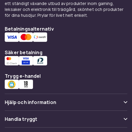
som fritidsläsning för den som vill förstå
ett ständigt växande utbud av produkter inom gaming,
samhället bättre. Köp dina böcker om sociologi
leksaker och elektronik till trädgård, skönhet och produkter
online hos CDON och få dem levererade direkt
för dina husdjur. Prylar för livet helt enkelt.
hem.
Betalningsalternativ
Säker betalning
Trygg e-handel
Hjälp och information
Vanliga frågor
Handla tryggt
Spåra paket