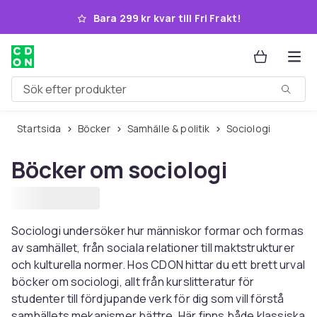
Hoppa till huvudinnehållet
Bara 299 kr kvar till Fri Frakt!
Sök efter produkter
Startsida
Böcker
Samhälle & politik
Sociologi
Böcker om sociologi
Sociologi undersöker hur människor formar och formas
av samhället, från sociala relationer till maktstrukturer
och kulturella normer. Hos CDON hittar du ett brett urval
böcker om sociologi, allt från kurslitteratur för
studenter till fördjupande verk för dig som vill förstå
samhällets mekanismer bättre. Här finns både klassiska