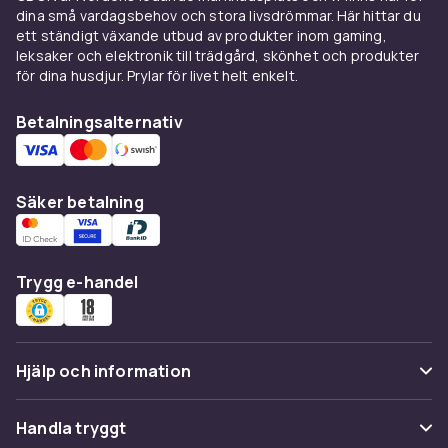
även
Mangaböcker
för dig som vill ha humor i
dina små vardagsbehov och stora livsdrömmar. Här hittar du
serieform,
Serietidningar
för snabb och rolig
ett ständigt växande utbud av produkter inom gaming,
läsning, samt
Roliga böcker på engelska
om du
leksaker och elektronik till trädgård, skönhet och produkter
föredrar att läsa på engelska. Tillsammans ger
för dina husdjur. Prylar för livet helt enkelt.
kategorierna en bred väg in i
Betalningsalternativ
humorlitteraturen, oavsett om du vill skratta
högt eller bara småle för dig själv.
Säker betalning
Trygg e-handel
Hjälp och information
Vanliga frågor
Handla tryggt