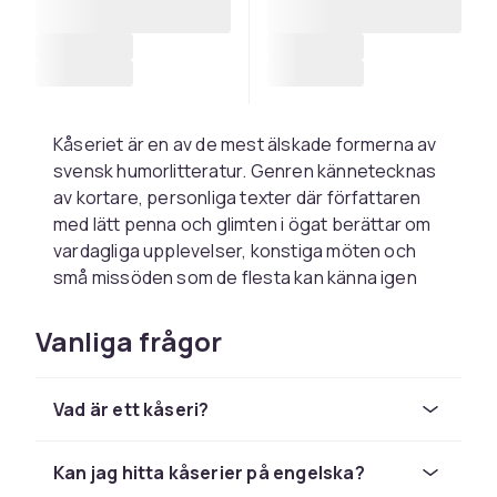
Kåseriet är en av de mest älskade formerna av
svensk humorlitteratur. Genren kännetecknas
av kortare, personliga texter där författaren
med lätt penna och glimten i ögat berättar om
vardagliga upplevelser, konstiga möten och
små missöden som de flesta kan känna igen
sig i. Ett bra kåseri får dig att skratta till
samtidigt som det ofta bjuder på en känsla av
Vanliga frågor
igenkänning och värme.
I vårt utbud av kåserier och roliga böcker hittar
Vad är ett kåseri?
du allt från citatsamlingar och skämtböcker till
mer udda humoristiska titlar. Exempel på vad
som ryms i kategorin är böcker med samlade
Kan jag hitta kåserier på engelska?