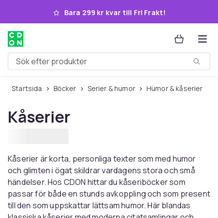
Hoppa till huvudinnehållet
Bara 299 kr kvar till Fri Frakt!
Sök efter produkter
Startsida
Böcker
Serier & humor
Humor & kåserier
Kåserier
Kåserier är korta, personliga texter som med humor
och glimten i ögat skildrar vardagens stora och små
händelser. Hos CDON hittar du kåseriböcker som
passar för både en stunds avkoppling och som present
till den som uppskattar lättsam humor. Här blandas
klassiska kåserier med moderna citatsamlingar och