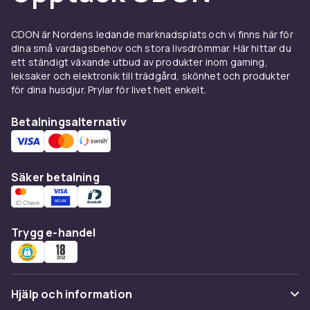
kontrollera strömmen på ett säkert och
effektivt sätt. Produkterna inom vårt sortiment
CDON är Nordens ledande marknadsplats och vi finns här för
är noggrant utvalda för att garantera hög
dina små vardagsbehov och stora livsdrömmar. Här hittar du
ett ständigt växande utbud av produkter inom gaming,
prestanda och långvarig användning. Vi
leksaker och elektronik till trädgård, skönhet och produkter
erbjuder olika typer av brytare, inklusive
för dina husdjur. Prylar för livet helt enkelt.
väggbrytare, tryckknappar och
automatsäkringar, så att du enkelt kan hitta
Betalningsalternativ
den perfekta lösningen för ditt projekt.
På CDON strävar vi efter att erbjuda våra
kunder det bästa urvalet av kvalitetsprodukter
Säker betalning
på ett pålitligt och bekvämt sätt. Se alla
produkter och hitta den elektriska brytaren
som passar dina behov bäst. Shoppa nu och
Trygg e-handel
upplev fördelarna med att handla hos oss. På
CDON hittar du det bästa av det mesta!
Hjälp och information