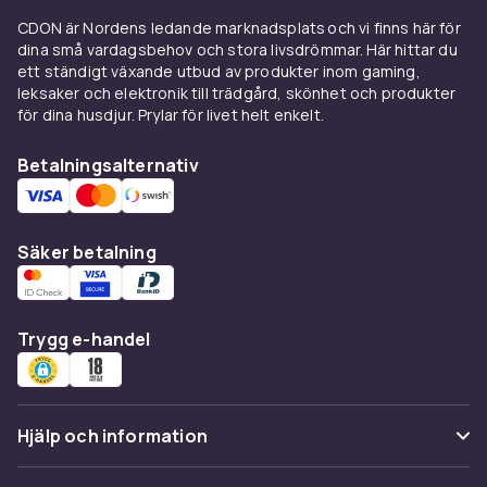
Ett
badkar
förvandlar badrummet till en plats
CDON är Nordens ledande marknadsplats och vi finns här för
för avkoppling och finns i utföranden från
dina små vardagsbehov och stora livsdrömmar. Här hittar du
kompakta sittbadkar till rymliga modeller med
ett ständigt växande utbud av produkter inom gaming,
massagefunktion. Har du ont om plats är dusch
leksaker och elektronik till trädgård, skönhet och produkter
ofta ett smartare val – bland våra
för dina husdjur. Prylar för livet helt enkelt.
duschkabiner och duschväggar
finns både
kompletta kabiner och flexibla duschväggar i
Betalningsalternativ
härdat glas. Mät utrymmet noga och tänk på
dörrarnas öppningsriktning innan du väljer.
Säker betalning
Toaletter, tvättställ och
sanitetsporslin
Bland våra
toaletter och bidéer
hittar du både
Trygg e-handel
golvstående och vägghängda modeller, många
med snålspolande funktion som sparar vatten.
Kombinera med ett
tvättställ
i matchande stil –
Hjälp och information
från klassiska väggmonterade handfat till
moderna ovanpåliggande tvättställ. I kategorin