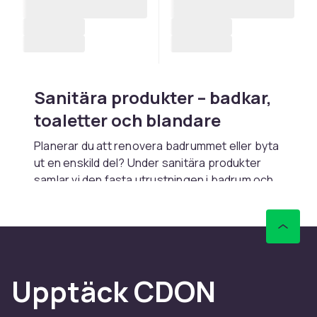
Sanitära produkter – badkar,
toaletter och blandare
Planerar du att renovera badrummet eller byta
ut en enskild del? Under sanitära produkter
samlar vi den fasta utrustningen i badrum och
kök: toaletter, tvättställ, badkar,
duschlösningar och blandare. Sortimentet
täcker allt från små uppdateringar till
kompletta renoveringar, i olika prisklasser och
stilar.
Upptäck CDON
Badkar och duschkabiner