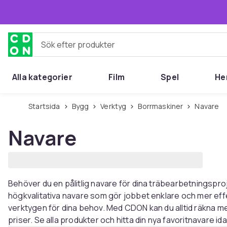
Hoppa till huvudinnehållet
Sök efter produkter
Alla kategorier
Film
Spel
He
Startsida
Bygg
Verktyg
Borrmaskiner
Navare
Navare
Behöver du en pålitlig navare för dina träbearbetningsproj
högkvalitativa navare som gör jobbet enklare och mer eff
verktygen för dina behov. Med CDON kan du alltid räkna med 
priser. Se alla produkter och hitta din nya favoritnavare ida