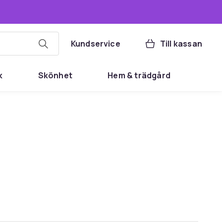
Kundservice
Till kassan
k
Skönhet
Hem & trädgård