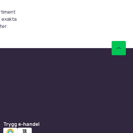
ortiment
a exakta
ter.
 med
u lita på
a och ger
varna på
efter att
ch
ntningar
Trygg e-handel