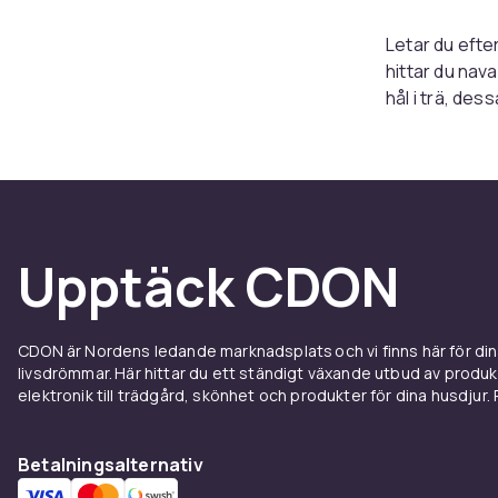
Letar du efte
hittar du nav
hål i trä, de
Navare i vårt
minimal anstr
att våra nava
dig kontroll ö
Upptäck CDON
Vill du förbä
marknaden. På
erbjuda våra k
bekvämt sätt
CDON är Nordens ledande marknadsplats och vi finns här för d
livsdrömmar. Här hittar du ett ständigt växande utbud av produ
Se alla produ
elektronik till trädgård, skönhet och produkter för dina husdjur. Pr
sortiment kan
och hjälper di
Betalningsalternativ