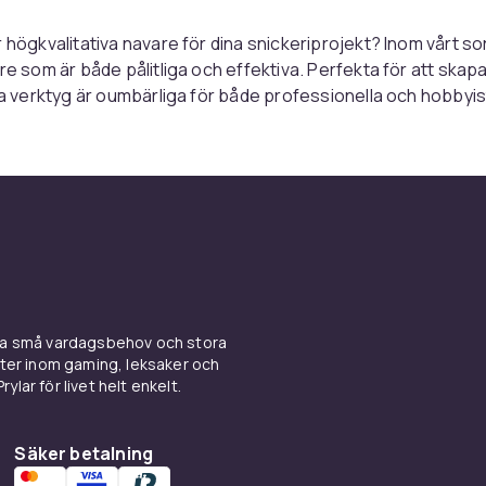
r högkvalitativa navare för dina snickeriprojekt? Inom vårt s
are som är både pålitliga och effektiva. Perfekta för att skap
ssa verktyg är oumbärliga för både professionella och hobbyis
 sortiment är designade för att ge dig bästa möjliga resultat
ängning. Oavsett om du arbetar med mjukt eller hårt trä, kan d
re levererar precision och hållbarhet. De är enkla att använd
ver varje borrning.
ttra ditt verktygsförråd? Shoppa nu och upptäck de bästa na
 CDON hittar du alltid det bästa av det mesta, och vi strävar 
under ett brett urval av kvalitetsprodukter på ett pålitligt o
.
ina små vardagsbehov och stora
kter inom gaming, leksaker och
kter och hitta den perfekta navaren för dina behov. Med vårt
ylar för livet helt enkelt.
 du vara säker på att du får verktyg som uppfyller dina förvä
g att nå dina mål.
Säker betalning