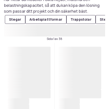
belastningskapacitet, så att du kan köpa den lösning
som passar ditt projekt och din säkerhet bäst.
Stegar
Arbetsplattformar
Trappstolar
Steg
Sida 1 av 38