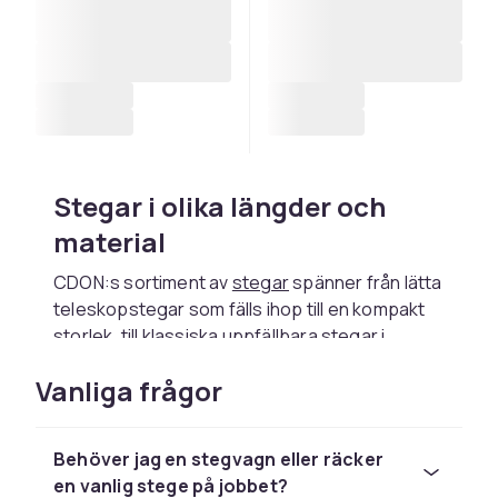
Stegar i olika längder och
material
CDON:s sortiment av
stegar
spänner från lätta
teleskopstegar som fälls ihop till en kompakt
storlek, till klassiska uppfällbara stegar i
aluminium eller stål. Aluminium väger mindre
Vanliga frågor
och är enklare att bära runt, medan stål ofta
klarar högre belastning över tid. Kontrollera
alltid maxbelastningen i kg innan köp, särskilt
Behöver jag en stegvagn eller räcker
om stegen ska användas tillsammans med
en vanlig stege på jobbet?
tyngre verktyg eller av flera personer.