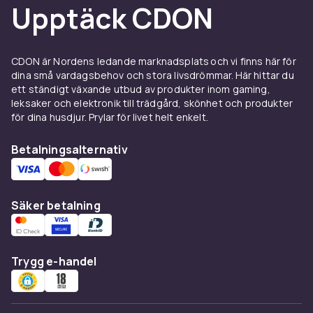
Upptäck CDON
ger en
arbetsplattform
en större och stabilare
yta att stå på än en vanlig stege. Många
modeller är hopfällbara och justerbara i höjd,
CDON är Nordens ledande marknadsplats och vi finns här för
och fungerar som ett lättare alternativ till en
dina små vardagsbehov och stora livsdrömmar. Här hittar du
full byggställning för mindre projekt. Behöver
ett ständigt växande utbud av produkter inom gaming,
du i stället ett rullande underlag för verktyg och
leksaker och elektronik till trädgård, skönhet och produkter
material finns
plattformar
med hjul i flera
för dina husdjur. Prylar för livet helt enkelt.
storlekar.
Betalningsalternativ
Varumärken och säkerhet
Stanley är ett av de mest kända varumärkena i
Säker betalning
kategorin, med ett brett utbud av verktyg som
fungerar bra tillsammans med stegar och
plattformar i vardagen. Oavsett vilken modell
du väljer, tänk på halkfria steg, ett stabilt
Trygg e-handel
underlag och att alltid hålla dig inom den
maxvikt som tillverkaren anger.