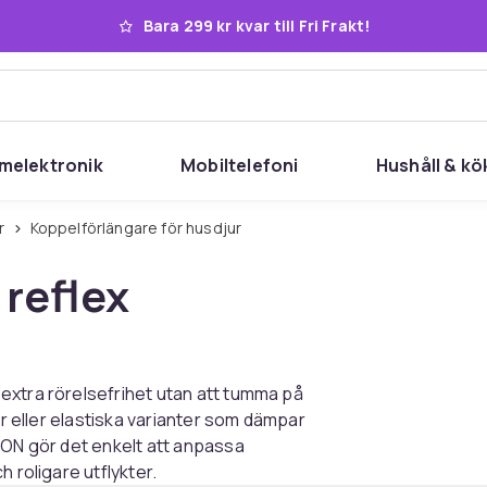
Bara 299 kr kvar till Fri Frakt!
melektronik
Mobiltelefoni
Hushåll & kö
r
Koppelförlängare för husdjur
reflex
extra rörelsefrihet utan att tumma på
ar eller elastiska varianter som dämpar
DON gör det enkelt att anpassa
 roligare utflykter.