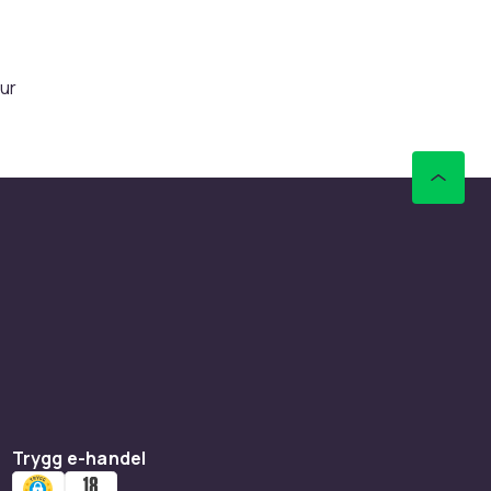
jur
vanligt
kt när
nbyggd
. På CDON
lt från
 av
skt
mnt, och
möjlighet
Trygg e-handel
ningar