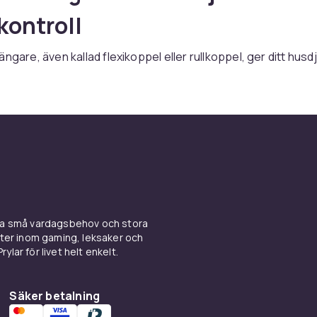
kontroll
ngare, även kallad flexikoppel eller rullkoppel, ger ditt husd
 utforska omgivningen med betydligt mer rörelsefrihet än ett 
igt som du behåller full kontroll. Kopplet rullas ut automatis
 iväg och dras in igen när det kommer tillbaka, och med en i
an du när som helst stoppa utmatningen och låsa längden
elförlängare i olika längder och viktklasser, anpassade för al
ll stora hundraser. Dessa smarta koppel ingår i vårt sortiment
koppel för husdjur
.
ngerar en koppelförlängare
ina små vardagsbehov och stora
kter inom gaming, leksaker och
gare använder en fjädermekanism innesluten i ett ergonomi
ylar för livet helt enkelt.
husdjuret rör sig bort från dig matas kopplet ut mjukt och jä
r tillbaka rullas kopplet in igen automatiskt. En tumknapp på
r dig bromsa och låsa kopplet på valfri längd, vilket ger dig 
Säker betalning
egränsa rörelseutrymmet vid behov, exempelvis vid vägkors