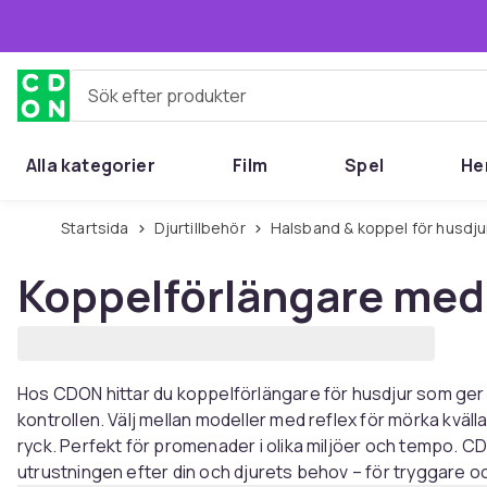
Hoppa till huvudinnehållet
Sök efter produkter
Alla kategorier
Film
Spel
He
Startsida
Djurtillbehör
Halsband & koppel för husdju
Koppelförlängare med 
Hos CDON hittar du koppelförlängare för husdjur som ger 
kontrollen. Välj mellan modeller med reflex för mörka kväll
ryck. Perfekt för promenader i olika miljöer och tempo. C
utrustningen efter din och djurets behov – för tryggare och