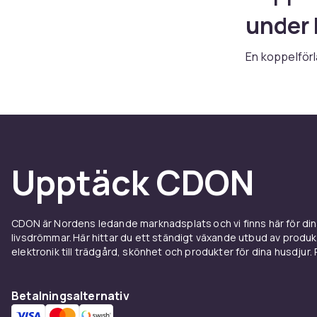
under 
En koppelförlä
möjlighet att
koppel, samtid
husdjuret går
bromsknapp k
hittar du kopp
små katter ti
Upptäck CDON
halsband och 
Hur fu
CDON är Nordens ledande marknadsplats och vi finns här för d
livsdrömmar. Här hittar du ett ständigt växande utbud av produ
Koppelförlän
elektronik till trädgård, skönhet och produkter för dina husdjur. Pr
handtag. När 
när det vände
handtaget låte
Betalningsalternativ
att snabbt b