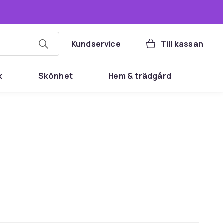
Kundservice
Till kassan
k
Skönhet
Hem & trädgård