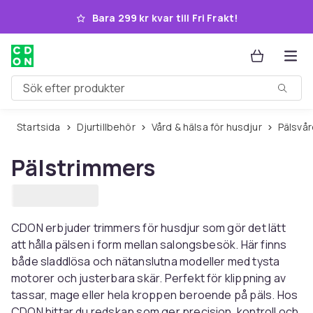
Hoppa till huvudinnehållet
Bara 299 kr kvar till Fri Frakt!
Sök efter produkter
Startsida
Djurtillbehör
Vård & hälsa för husdjur
Pälsvå
Pälstrimmers
CDON erbjuder trimmers för husdjur som gör det lätt
att hålla pälsen i form mellan salongsbesök. Här finns
både sladdlösa och nätanslutna modeller med tysta
motorer och justerbara skär. Perfekt för klippning av
tassar, mage eller hela kroppen beroende på päls. Hos
CDON hittar du redskap som ger precision, kontroll och