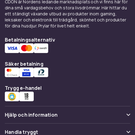
CDON är Nordens ledande marknadsplats och vi finns här för
Vilken trimmer passar ditt
dina små vardagsbehov och stora livsdrömmar. Här hittar du
ett ständigt växande utbud av produkter inom gaming,
djur
leksaker och elektronik till trädgård, skönhet och produkter
för dina husdjur. Prylar för livet helt enkelt.
Valet av trimmer beror på pälsens tjocklek,
längd och ditt djurs storlek. Sladdlösa trimmers
Betalningsalternativ
ger stor rörelsefrihet och är smidiga att
hantera runt huvudet och tassarna.
Sladdmodeller erbjuder konstant effekt utan
Säker betalning
batteribehov, perfekt för långvariga sessioner
med stor hundar med tjock päls.
Detaljtrimmers med smalt klipphuvud lämpar
sig för precisionsjobb kring ögon, öron och
Trygg e-handel
trampdynor. Många set inkluderar distanser i
olika längder för att anpassa klipplängden
efter rasstandard eller personlig preferens.
Hjälp och information
Förbered ditt husdjur för
Vanliga frågor
trimning
Handla tryggt