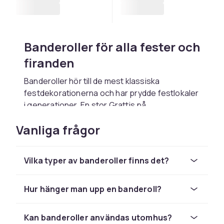
Banderoller för alla fester och
firanden
Banderoller hör till de mest klassiska
festdekorationerna och har prydde festlokaler
i generationer. En stor Grattis på
födelsedagen-banderoll som hänger över
Vanliga frågor
ingången skapar omedelbart rätt stämning.
Banderoller i typsnitten och färger som
matchar festen kan ge hela lokalen en
Vilka typer av banderoller finns det?
sammanhängande känsla. De finns i papper,
vinyl, tyg och plast i varierande kvalitet och
hållbarhet för alla typer av firanden.
Hur hänger man upp en banderoll?
Typer av banderoller och vad
Kan banderoller användas utomhus?