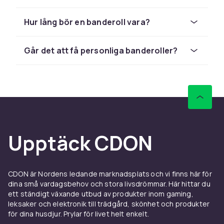
de passar för
Fasta textbanderoller med GRATTIS,
Hur lång bör en banderoll vara?
STUDENT eller HAPPY BIRTHDAY är klassiker i
mängder av stilar. Alfabetskit med enskilda
Går det att få personliga banderoller?
bokstäver och siffror låter dig skräddarsys
texten efter tillfället. Folienummer och
foliebokstäver ger ett glansigt och festligt
intryck. Pennant-banderoller med triangulära
flaggor i rad är trendiga och passar barnkalas
och utomhusfester. Personliga tryckta
banderoller med foto eller specialtext är den
Upptäck CDON
ultimata personliga prägeln.
Var man hänger banderoller
CDON är Nordens ledande marknadsplats och vi finns här för
Banderoller hängs traditionellt längs väggar, i
dina små vardagsbehov och stora livsdrömmar. Här hittar du
ingångar och framför kakasbordet. Fäst dem
ett ständigt växande utbud av produkter inom gaming,
leksaker och elektronik till trädgård, skönhet och produkter
med häftklamrar, nålar eller tvåsidig tejp mot
för dina husdjur. Prylar för livet helt enkelt.
väggar och tak. Utomhus fästs banderoller