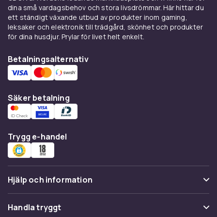
delar i ett köp, och med
maskeradhattar
,
dina små vardagsbehov och stora livsdrömmar. Här hittar du
kostymhandskar
och
mantlar
blir karaktären
ett ständigt växande utbud av produkter inom gaming,
komplett. Fler detaljer hittar du bland våra
leksaker och elektronik till trädgård, skönhet och produkter
maskeradtillbehör
.
för dina husdjur. Prylar för livet helt enkelt.
Köp smycken till utklädning online hos CDON
Betalningsalternativ
och få dem levererade direkt hem. Med ett
stort utbud i olika stilar och prisklasser hittar
du enkelt rätt detaljer till nästa maskerad,
Säker betalning
temafest eller Halloween.
Trygg e-handel
Hjälp och information
Vanliga frågor
Handla tryggt