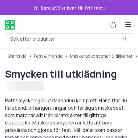
Hoppa till huvudinnehållet
Bara 299 kr kvar till Fri Frakt!
Sök efter produkter
Startsida
Fest & firande
Maskeradkostymer & tillbehör
Smycken till utklädning
Rätt smycken gör utklädnaden komplett. Här hittar du
halsband, örhängen, ringar och färdiga smyckesset
som matchar allt från piratdräkter till glittriga
discolooks. Maskeradsmycken är lätta att bära,
prisvärda och gjorda för fest. Välj delar som passar
temat och kombinera med hattar, handskar och andra