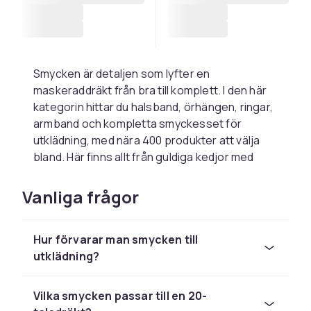
Smycken är detaljen som lyfter en
maskeraddräkt från bra till komplett. I den här
kategorin hittar du halsband, örhängen, ringar,
armband och kompletta smyckesset för
utklädning, med nära 400 produkter att välja
bland. Här finns allt från guldiga kedjor med
dollartecken och piratberlocker till glittrande
ädelstenshalsband och magdansbälten med
Vanliga frågor
skimrande mynt.
Utgå från temat när du väljer. Till en piratdräkt
Hur förvarar man smycken till
passar stora kreoler och halsband med mynt
utklädning?
eller döskallar, till 20-talsfesten är långa
pärlhalsband och glittriga armband självklara
val, och till discotemat får det gärna vara stort,
Vilka smycken passar till en 20-