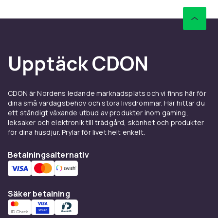
inspirerande.
Vad gör dokumentärfilmer så
fängslande?
En dokumentärfilm har förmågan att fånga och
Upptäck CDON
hålla kvar din uppmärksamhet genom
autentiska berättelser och fakta. I vårt
sortiment hittar du dokumentärer om allt från
CDON är Nordens ledande marknadsplats och vi finns här för
stora historiska händelser till små, okända
dina små vardagsbehov och stora livsdrömmar. Här hittar du
ämnen. Det bästa med dokumentärer är deras
ett ständigt växande utbud av produkter inom gaming,
leksaker och elektronik till trädgård, skönhet och produkter
förmåga att öppna våra ögon för olika
för dina husdjur. Prylar för livet helt enkelt.
perspektiv och ge oss verktyg att förstå
världen på ett djupare plan. Vissa
Betalningsalternativ
dokumentärer är emotionellt gripande, andra
är utbildande och ibland är de både och.
Fördelen med att välja
Säker betalning
dokumentärfilmer