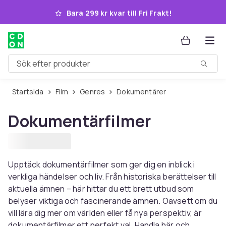
Hoppa till huvudinnehållet
Bara 299 kr kvar till Fri Frakt!
Sök efter produkter
Startsida
Film
Genres
Dokumentärer
Dokumentärfilmer
Upptäck dokumentärfilmer som ger dig en inblick i
verkliga händelser och liv. Från historiska berättelser till
aktuella ämnen – här hittar du ett brett utbud som
belyser viktiga och fascinerande ämnen. Oavsett om du
vill lära dig mer om världen eller få nya perspektiv, är
dokumentärfilmer ett perfekt val. Handla här och