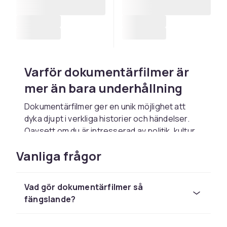
Varför dokumentärfilmer är
mer än bara underhållning
Dokumentärfilmer ger en unik möjlighet att
dyka djupt i verkliga historier och händelser.
Oavsett om du är intresserad av politik, kultur
eller vetenskap, så erbjuder dokumentärer en
Vanliga frågor
lärorik och engagerande upplevelse. Till
skillnad från fiction, erbjuder de ett fönster till
världen omkring oss och ger oss insikter som
Vad gör dokumentärfilmer så
kan förändra vårt sätt att se på saker. Dessa
fängslande?
filmer kan vara både tankeväckande och ibland
utmanande, men framför allt är de otroligt