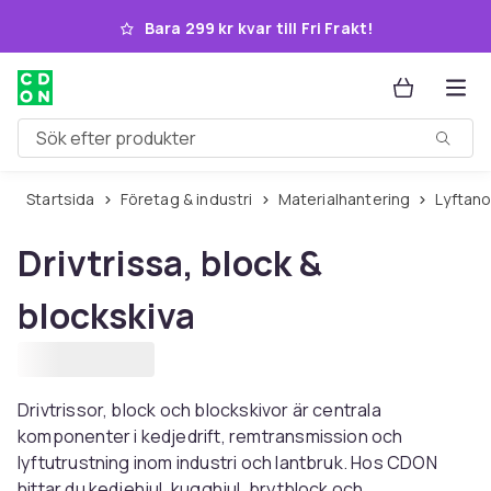
Hoppa till huvudinnehållet
Bara 299 kr kvar till Fri Frakt!
Sök efter produkter
Startsida
Företag & industri
Materialhantering
Lyftan
Drivtrissa, block &
blockskiva
Drivtrissor, block och blockskivor är centrala
komponenter i kedjedrift, remtransmission och
lyftutrustning inom industri och lantbruk. Hos CDON
hittar du kedjehjul, kugghjul, brytblock och