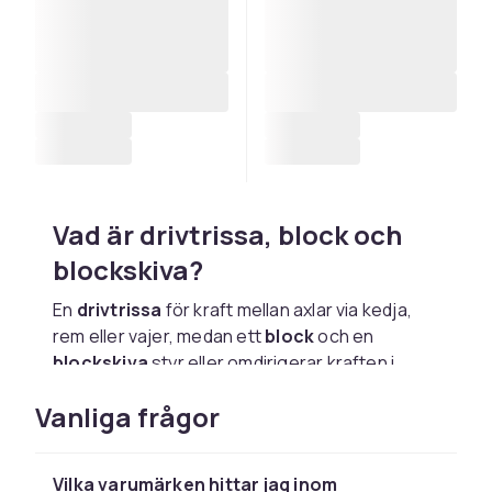
Vad är drivtrissa, block och
blockskiva?
En
drivtrissa
för kraft mellan axlar via kedja,
rem eller vajer, medan ett
block
och en
blockskiva
styr eller omdirigerar kraften i
systemet. Delarna används i allt från lyftblock
Vanliga frågor
och kedjedrifter till transportband och
lantbruksmaskiner, och är viktiga slitdelar att
ha koll på i underhållet av industriell utrustning.
Vilka varumärken hittar jag inom