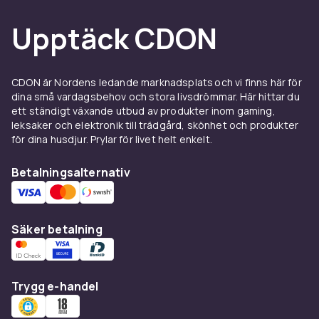
att öka belastningen i onödan. Till dessa
Upptäck CDON
system behövs ofta även lagerenheter, till
exempel skåpsenheter och kabinettenheter,
som håller axeln stabil och minskar friktionen.
Rätt kombination av trissa, block och lager
CDON är Nordens ledande marknadsplats och vi finns här för
dina små vardagsbehov och stora livsdrömmar. Här hittar du
förlänger livslängden på hela lyft- eller
ett ständigt växande utbud av produkter inom gaming,
transportsystemet.
leksaker och elektronik till trädgård, skönhet och produkter
för dina husdjur. Prylar för livet helt enkelt.
Välj rätt del utifrån maskin
och kedjetyp
Betalningsalternativ
Innan du köper drivtrissa, block eller blockskiva
bör du utgå från kedjans eller remmens
Säker betalning
dimension, antal tänder på befintligt drev samt
håldiameter för montering. Är delen sliten eller
skadad är det ofta billigare att byta ut den
direkt än att vänta tills hela kedjedriften eller
Trygg e-handel
lyftanordningen slutar fungera.