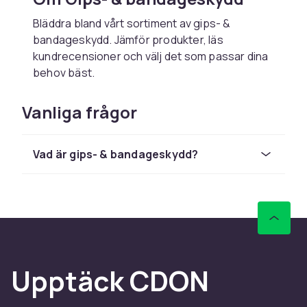
Bläddra bland vårt sortiment av gips- &
bandageskydd. Jämför produkter, läs
kundrecensioner och välj det som passar dina
behov bäst.
Vad ska man tänka på?
Vanliga frågor
Välj produkter baserat på dina specifika behov
och eventuella medicinsk rådgivning. Vid
Vad är gips- & bandageskydd?
medicinska frågor – rådfråga alltid sjukvården.
Kvalitet och säkerhet
Välj CE-märkta och kvalitetssäkrade produkter.
Kontrollera tillverkarens anvisningar och
använd produkterna enligt beskrivning för
bästa effekt och säkerhet.
Upptäck CDON
Leverans och köpupplevelse