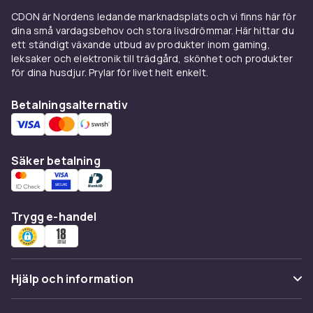
Hos CDON handlar du tryggt med snabb
CDON är Nordens ledande marknadsplats och vi finns här för
leverans, öppet köp och bra kundservice.
dina små vardagsbehov och stora livsdrömmar. Här hittar du
ett ständigt växande utbud av produkter inom gaming,
Enkel returprocess om produkten inte möter
leksaker och elektronik till trädgård, skönhet och produkter
dina förväntningar.
för dina husdjur. Prylar för livet helt enkelt.
Se även:
Första hjälpen
,
Antiseptikum &
rengöringsmaterial
,
Förstahjälpenutrustning
Betalningsalternativ
och
Material för ögontvätt
Säker betalning
Trygg e-handel
Hjälp och information