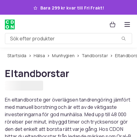
Hoppa till huvudinnehållet
Bara 299 kr kvar till Fri Frakt!
Sök efter produkter
Startsida
Hälsa
Munhygien
Tandborstar
Eltandbor
Eltandborstar
En eltandborste ger överlägsen tandrengöring jämfört
med manuell borstning och är ett av de viktigaste
investeringarna för god munhälsa. Med upp till 48 000
rörelser per minut, inbyggd timer och trycksensor gör
den det enkelt att borsta rätt varje gång. Hos CDON
hittar du eltandborstar från ledande märken som Oral-B