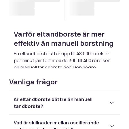
Varför eltandborste är mer
effektiv än manuell borstning
En eltandborste utför upp till 48 000 rörelser
per minut jämfört med de 300 till 400 rörelser
en manuell tandborste ger. Den högre
frekvensen och den kontrollerade rörelsen
Vanliga frågor
minskar plack mer effektivt och når in i
tandköttsfickorna och mellanrummen på ett
sätt som manuell borstning sällan gör. Studier
Är eltandborste bättre än manuell
visar att regelbunden användning av
tandborste?
eltandborste minskar plack med upp till 21
procent mer och gingivit med 11 procent mer
än manuell borstning.
Vad är skillnaden mellan oscillerande