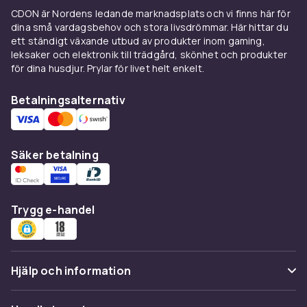
hydrauliska strömmar som når bortom
CDON är Nordens ledande marknadsplats och vi finns här för
borstskuggorna. Många användare upplever
dina små vardagsbehov och stora livsdrömmar. Här hittar du
soniska modeller som mildare mot tandköttet.
ett ständigt växande utbud av produkter inom gaming,
leksaker och elektronik till trädgård, skönhet och produkter
Valet mellan oscillerande och sonisk handlar till
för dina husdjur. Prylar för livet helt enkelt.
stor del om personlig preferens och vilket
känsla du föredrar i munnen. Båda
Betalningsalternativ
teknologierna ger överlägsen rengöring
jämfört med manuell tandborste. Det
viktigaste är att du faktiskt använder
Säker betalning
eltandborsten regelbundet, inte vilken teknik
den använder.
Så väljer du rätt eltandborste
Trygg e-handel
Tänk på batterilivslängd, utbud av
ersättningshuvuden och om du vill ha
Bluetooth-koppling till en app som ger
Hjälp och information
återkoppling om din borstning. Enklare
modeller utan app är fullt tillräckliga för de allra
Vanliga frågor