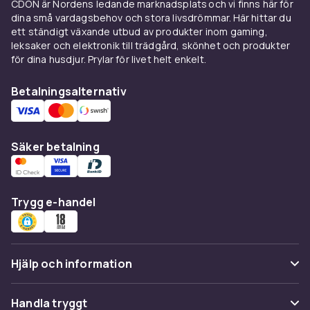
CDON är Nordens ledande marknadsplats och vi finns här för
egenskaper och användningsområden.
dina små vardagsbehov och stora livsdrömmar. Här hittar du
Solvärmeduk (solarduk) av bubbelplast värmer
ett ständigt växande utbud av produkter inom gaming,
poolens vatten med solenergi medan den
leksaker och elektronik till trädgård, skönhet och produkter
skyddar mot smuts. Vinterduk är en tätare och
för dina husdjur. Prylar för livet helt enkelt.
kraftigare duk avsedd för att skydda poolen
under vintersäsongen. Säkerhetsduk är ett
Betalningsalternativ
nätliknande skydd som förhindrar att barn och
husdjur faller i poolen.
Säker betalning
Solvärmeduk - värm poolen
gratis med solens energi
Solvärmeduk av transparent eller blå
Trygg e-handel
bubbelplast är ett energieffektivt sätt att höja
pooltemperaturen med 3-8 grader extra.
Bubbelskiktet fångar solens värme och
Hjälp och information
överför den till vattnet. En solvärmeduk i rätt
storlek kan förlänga badsäsongen med 4-6
Vanliga frågor
veckor och minska uppvärmningskostnaderna
Handla tryggt