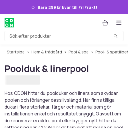
Hoppa till huvudinnehållet
Bara 299 kr kvar till Fri Frakt!
Sök efter produkter
Startsida
Hem & trädgård
Pool & spa
Pool- & spatillb
Poolduk & linerpool
Hos CDON hittar du pooldukar och liners som skyddar
poolen och förlänger dess livslängd. Här finns tåliga
dukar i flera storlekar, färger och material som gör
installationen enkel och resultatet snyggt. Oavsett om
du renoverar en äldre pool eller bygger nytt hittar du
rätt lösning här. CDON gör det smidigt att skapa en pool