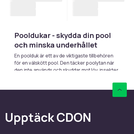
Pooldukar - skydda din pool
och minska underhållet
En poolduk är ett av de viktigaste tillbehören
för en välskött pool. Den täcker poolytan när
den inte används och skyddar mot löv, insekter,
smuts och UV-strålning. En bra poolduk
minskar avdunstningen avsevärt, sparar
vatten och kemikalier och håller poolen renare
längre. Hos CDON hittar du pooldukar till
Intex
-
och
Bestway
-pooler i exakta passformar samt
Upptäck CDON
universaloverdrag för de flesta pooltyper och
storlekar.
Pooldukar finns i flera typer med olika