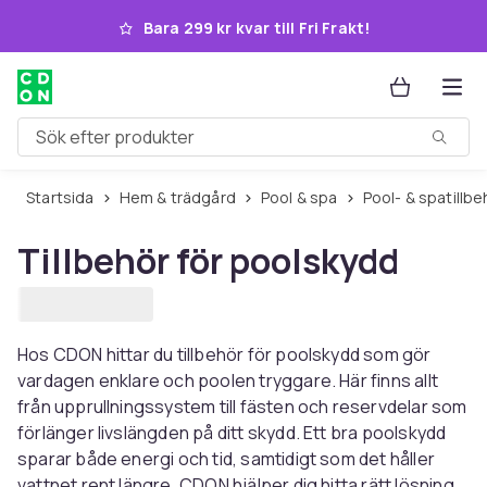
Hoppa till huvudinnehållet
Bara 299 kr kvar till Fri Frakt!
Sök efter produkter
Startsida
Hem & trädgård
Pool & spa
Pool- & spatillb
Tillbehör för poolskydd
Hos CDON hittar du tillbehör för poolskydd som gör
vardagen enklare och poolen tryggare. Här finns allt
från upprullningssystem till fästen och reservdelar som
förlänger livslängden på ditt skydd. Ett bra poolskydd
sparar både energi och tid, samtidigt som det håller
vattnet rent längre. CDON hjälper dig hitta rätt lösning