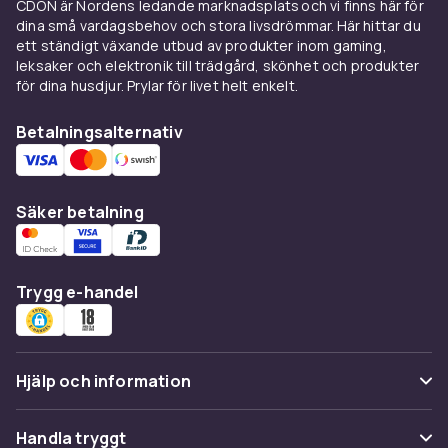
CDON är Nordens ledande marknadsplats och vi finns här för
surrningsbanden och vikterna är tillräckligt
dina små vardagsbehov och stora livsdrömmar. Här hittar du
starka för att hålla poolduken på plats i blåst.
ett ständigt växande utbud av produkter inom gaming,
Byt ut slitna eller skadade infästningar
leksaker och elektronik till trädgård, skönhet och produkter
för dina husdjur. Prylar för livet helt enkelt.
omedelbart för att säkerställa att poolskyddet
fyller sin funktion.
Betalningsalternativ
Köp tillbehör för poolskydd
hos CDON
Säker betalning
Hos CDON hittar du tillbehör för poolskydd till
konkurrenskraftiga priser med trygg handel
och snabb leverans. Komplettera med
Trygg e-handel
pooldukar och poolstegar för en komplett och
välsäkrad poolmiljö.
Hjälp och information
Vanliga frågor
Handla tryggt