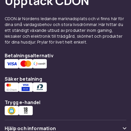
Upptäck CDON
modellerna är klassiska och pålitliga för raka
och öppna ytor.
CDON är Nordens ledande marknadsplats och vi finns här för
Traktortillbehör för maximal
dina små vardagsbehov och stora livsdrömmar. Här hittar du
nytta
ett ständigt växande utbud av produkter inom gaming,
leksaker och elektronik till trädgård, skönhet och produkter
Trädgårdstraktorn kan utrustas med en rad
för dina husdjur. Prylar för livet helt enkelt.
tillbehör som gör den till ett ännu mer
Betalningsalternativ
mångsidigt arbetsredskap. Snöplog och
snöslunga för vinterns snöröjning.
Uppsamlarbehållare för löv och gräsklipp.
Komposteringssats (mulching kit) för
Säker betalning
återföring av gräsklipp. Vagnkoppling för
transport. Jordbruksfräs för markberedning.
Husqvarna
erbjuder ett komplett
Trygg e-handel
tillbehörssortiment till sina trädgårdstraktorer.
CDON erbjuder traktordäck och traktorhjul
som reservdelar.
Hjälp och information