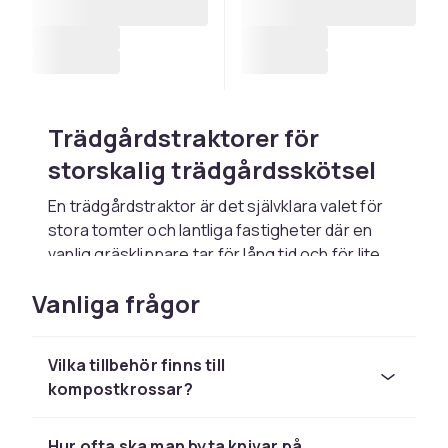
Trädgårdstraktorer för
storskalig trädgårdsskötsel
En trädgårdstraktor är det självklara valet för
stora tomter och lantliga fastigheter där en
vanlig gräsklippare tar för lång tid och för lite
kapacitet. Med en trädgårdstraktor klipper du
Vanliga frågor
gräs, samlar löv, ploggar snö och
transporterar material med ett och samma
kraftfulla fordon. Hos CDON hittar du
Vilka tillbehör finns till
trädgårdstraktorer från
Husqvarna
i modeller
kompostkrossar?
för alla storlekar och behov.
Trädgårdstraktorn är i princip en minitraktor
Hur ofta ska man byta knivar på