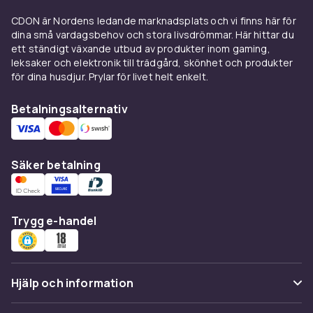
de mest sökta varianterna. Köp skärmskydd
CDON är Nordens ledande marknadsplats och vi finns här för
som är exakt anpassat till din specifika modell –
dina små vardagsbehov och stora livsdrömmar. Här hittar du
ett skärmskydd till iPhone 15 Pro passar inte
ett ständigt växande utbud av produkter inom gaming,
iPhone 14. Välj modeller med anti-
leksaker och elektronik till trädgård, skönhet och produkter
fingeravtrycksbeläggning för enklare
för dina husdjur. Prylar för livet helt enkelt.
rengöring och oleofobisk coating som avvisar
fett från fingrarna.
Betalningsalternativ
Typer av skärmskydd
Härdat glas (tempered glass) är det mest
Säker betalning
populära och ger bäst skydd. Plastfilm (PET)
är tunnare och billigare men skyddar sämre
mot sprickor. Matte-skärmskydd minskar
Trygg e-handel
bländning i solljus och ger en papperslknande
känsla som är populär bland notistagare.
Privacy-skärmskydd (sekretessfilter)
blockerar synen från sidorna.
Hjälp och information
Köp
skärmskydd
online hos CDON. Se även