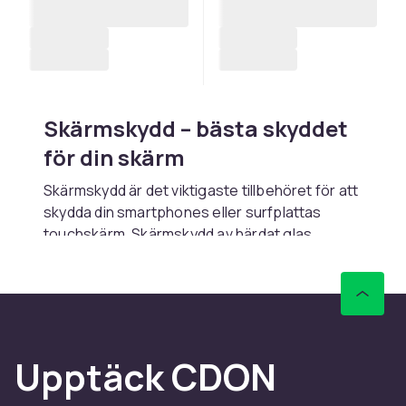
Skärmskydd – bästa skyddet
för din skärm
Skärmskydd är det viktigaste tillbehöret för att
skydda din smartphones eller surfplattas
touchskärm. Skärmskydd av härdat glas
(tempered glass) med 9H-hårdhet skyddar
effektivt mot sprickor vid fallskador och repor
från nycklar och mynt i fickan. Bra skärmskydd
bevarar den ursprungliga
pekskärmskänsligheten utan att påverka
Upptäck CDON
bildskärpan.
Skärmskydd för iPhone och Samsung Galaxy är