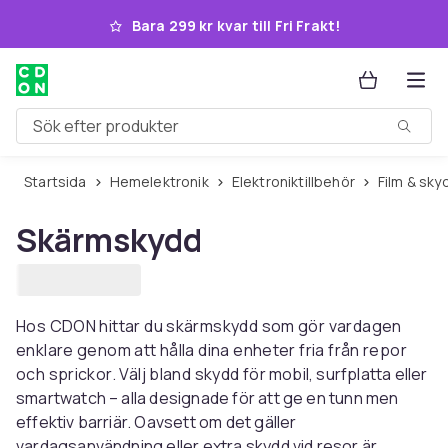
Hoppa till huvudinnehållet
Bara 299 kr kvar till Fri Frakt!
Sök efter produkter
Startsida
Hemelektronik
Elektroniktillbehör
Film & sky
Skärmskydd
Hos CDON hittar du skärmskydd som gör vardagen
enklare genom att hålla dina enheter fria från repor
och sprickor. Välj bland skydd för mobil, surfplatta eller
smartwatch – alla designade för att ge en tunn men
effektiv barriär. Oavsett om det gäller
vardagsanvändning eller extra skydd vid resor är