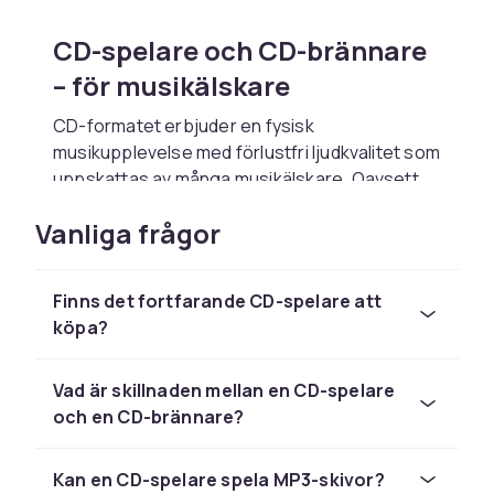
CD-spelare och CD-brännare
– för musikälskare
CD-formatet erbjuder en fysisk
musikupplevelse med förlustfri ljudkvalitet som
uppskattas av många musikälskare. Oavsett
om du vill spela din CD-samling på en stationär
Vanliga frågor
HiFi-spelare, ta med musiken i en bärbar
discman eller skapa egna kopior med en CD-
brännare hittar du rätt utrustning här.
Finns det fortfarande CD-spelare att
Stationära och bärbara
köpa?
modeller
Vad är skillnaden mellan en CD-spelare
Stationära CD-spelare integreras i ditt HiFi-
och en CD-brännare?
system och erbjuder hög ljudkvalitet via
dedikerade DAC-kretsar och analoga
Kan en CD-spelare spela MP3-skivor?
utgångar. Bärbara CD-spelare passar dig som