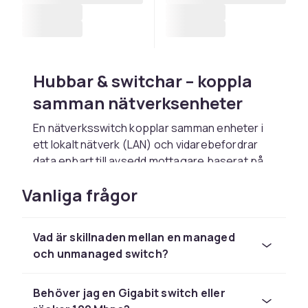
Hubbar & switchar – koppla
samman nätverksenheter
En nätverksswitch kopplar samman enheter i
ett lokalt nätverk (LAN) och vidarebefordrar
data enbart till avsedd mottagare baserat på
MAC-adress – effektivare än en hub som
Vanliga frågor
sänder till alla portar. Gigabit Ethernet-
switchar (1000 Mbps per port) är nu standard.
2,5G, 5G och 10G-switchar ger högre
Vad är skillnaden mellan en managed
bandbredd för NAS, server och gaming.
och unmanaged switch?
Unmanaged switchar är plug-and-play utan
konfiguration – perfekta för hemmabruk och
Behöver jag en Gigabit switch eller
enkla kontorsnät. Managed switchar erbjuder