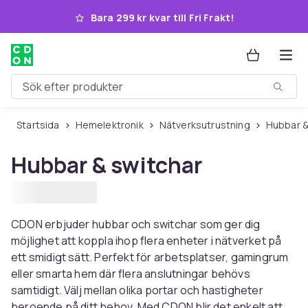
Hoppa till huvudinnehållet
Bara 299 kr kvar till Fri Frakt!
Sök efter produkter
Startsida
Hemelektronik
Nätverksutrustning
Hubbar 
Hubbar & switchar
CDON erbjuder hubbar och switchar som ger dig
möjlighet att koppla ihop flera enheter i nätverket på
ett smidigt sätt. Perfekt för arbetsplatser, gamingrum
eller smarta hem där flera anslutningar behövs
samtidigt. Välj mellan olika portar och hastigheter
beroende på ditt behov. Med CDON blir det enkelt att