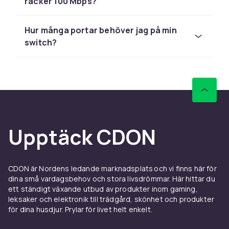
räcker 100 Mbps?
VLAN, QoS, port mirroring och LACP-
aggregering – essentiellt för större nätverk.
PoE-switchar (Power over Ethernet) levererar
Hur många portar behöver jag på min
ström till IP-kameror och access points via
switch?
nätverkskabeln.
Köp hubbar och switchar online hos CDON.
Köptips och guider för
Hubbar & switchar
Hos CDON hittar du hubbar & switchar från
Upptäck CDON
marknadsledande tillverkare som TP-Link,
ASUS, Netgear, Cisco Meraki och Ubiquiti UniFi.
Oavsett om du söker en enkel lösning för
CDON är Nordens ledande marknadsplats och vi finns här för
hemmanätverket eller enterprise-klassen för
dina små vardagsbehov och stora livsdrömmar. Här hittar du
företaget, hittar du rätt produkt hos oss till
ett ständigt växande utbud av produkter inom gaming,
leksaker och elektronik till trädgård, skönhet och produkter
konkurrenskraftiga priser.
för dina husdjur. Prylar för livet helt enkelt.
Kontrollera alltid att den nätverksutrustning du