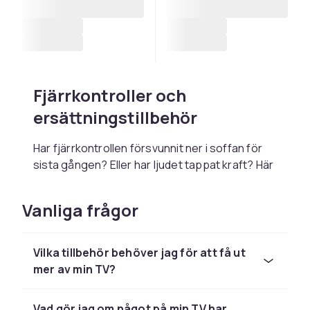
Fjärrkontroller och
ersättningstillbehör
Har fjärrkontrollen försvunnit ner i soffan för
sista gången? Eller har ljudet tappat kraft? Här
hittar du ersättningshögtalare, tv-lampor och
fjärrkontroller – allt som behövs för att få
Vanliga frågor
funktionaliteten på plats igen. För dig som vill
ha en enklare lösning finns också
universalfjärrkontroller som passar flera
Vilka tillbehör behöver jag för att få ut
enheter.
mer av min TV?
Fästen och stativ – få
Vad gör jag om något på min TV har