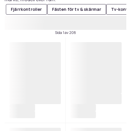
Fjärrkontroller
Fästen för tv & skärmar
Tv-konve
Sida 1 av 208