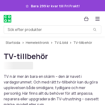
Hoppa till huvudinnehållet
Bara 299 kr kvar till Fri Frakt!
Sök efter produkter
Startsida
Hemelektronik
TV & bild
TV-tillbehör
TV-tillbehör
TV:n är mer än bara en skärm – den är navet i
vardagsrummet. Och med rätt tv-tillbehör kan du göra
upplevelsen både smidigare, tydligare och mer
personlig. Här finns allt du behöver för att anpassa,
reparera eller uppgradera din TV-utrustning – oavsett
märke, modell eller rum.