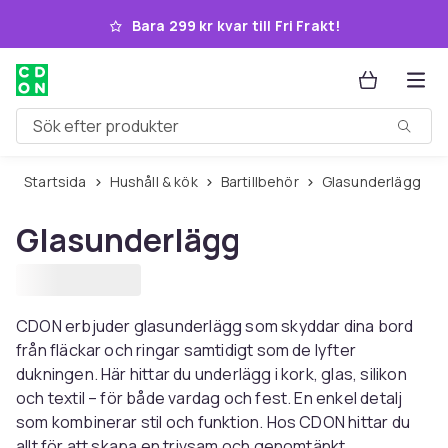
Hoppa till huvudinnehållet
Bara 299 kr kvar till Fri Frakt!
Sök efter produkter
Startsida
Hushåll & kök
Bartillbehör
Glasunderlägg
Glasunderlägg
CDON erbjuder glasunderlägg som skyddar dina bord
från fläckar och ringar samtidigt som de lyfter
dukningen. Här hittar du underlägg i kork, glas, silikon
och textil – för både vardag och fest. En enkel detalj
som kombinerar stil och funktion. Hos CDON hittar du
allt för att skapa en trivsam och genomtänkt