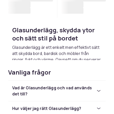
Glasunderlägg, skydda ytor
och sätt stil på bordet
Glasunderlägg är ett enkelt men effektivt sätt
att skydda bord, bardisk och möbler från
ringar, fukt och värme. Oavsett om du serverar
kaffe, öl, vin eller cocktails gör underlägg att
Vanliga frågor
bordet håller sig fint och att presentationen
ser mer välvårdad och inbjudande ut.
Glasunderlägg finns i en mängd material – kork,
Vad är Glasunderlägg och vad används
läder, silikon, trä, sten och tyg. Korkunderlägg
det till?
är klassiska och absorberar fukt väl. Läder-
och stenunderlägg ger ett exklusivt och
Hur väljer jag rätt Glasunderlägg?
modernt intryck. Silikonunderlägg är robusta,