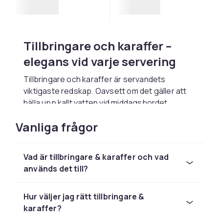
Tillbringare och karaffer –
elegans vid varje servering
Tillbringare och karaffer är servandets
viktigaste redskap. Oavsett om det gäller att
hälla upp kallt vatten vid middagsbordet,
servera hemgjord lemonad vid sommarbrunch
Vanliga frågor
eller dekantera ett gott rödvin – en vacker
tillbringare eller karaff lyfter hela serveringen
och skapar en atmosfär av omsorg och
Vad är tillbringare & karaffer och vad
värdskap.
används det till?
Vattenkaraff och tillbringare
för vardag
Hur väljer jag rätt tillbringare &
karaffer?
En enkel men elegant vattenkaraff på