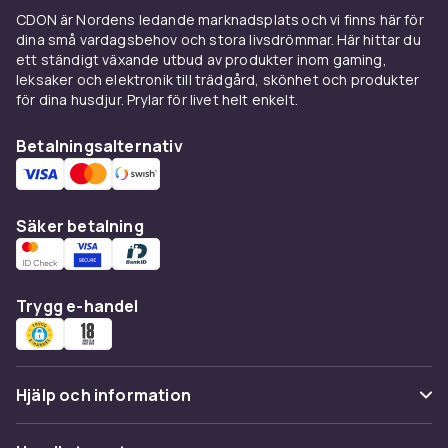
karaff med bred botten för maximal luftkontakt
CDON är Nordens ledande marknadsplats och vi finns här för
dina små vardagsbehov och stora livsdrömmar. Här hittar du
– det accelererar dekanter-processen.
ett ständigt växande utbud av produkter inom gaming,
Kristallkaraffer med smal hals är de mest
leksaker och elektronik till trädgård, skönhet och produkter
klassiska och estetiskt tilltalande.
för dina husdjur. Prylar för livet helt enkelt.
Tillbringare för juice och
Betalningsalternativ
lemonad
En rymlig tillbringare på 1,5–2 liter med lock är
Säker betalning
idealisk för hemgjord lemonad, iste eller
fruktinfuserat vatten.
Glasellerkeramikversionerna ser vackrast ut
vid bordet. Välj en tillbringare med ett brett
Trygg e-handel
mynne som är lätt att fylla på med is och frukt.
Material
Hjälp och information
Glas är det vanligaste materialet för tillbringare
och karaffer – det är hygieniskt, smakfritt och
Vanliga frågor