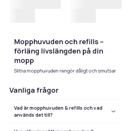
Mopphuvuden och refills –
förläng livslängden på din
mopp
Slitna mopphuvuden rengör dåligt och smutsar
ner istället för att städa rent. Byt ut
mopphuvudet regelbundet för bästa hygien
Vanliga frågor
och rengöringsresultat.
Mikrofiber eller strängar?
Vad är mopphuvuden & refills och vad
används det till?
Mikrofiberhuvuden är effektiva för torr- och
fuktstädning och tvättas enkelt i maskin.
Strängar passar för blöt moppning och är