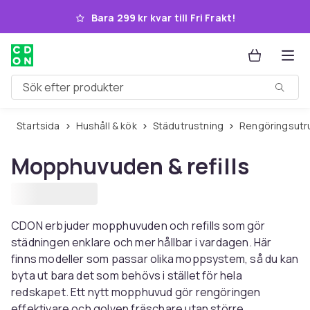
Hoppa till huvudinnehållet
Bara 299 kr kvar till Fri Frakt!
Sök efter produkter
Startsida
Hushåll & kök
Städutrustning
Rengöringsutr
Mopphuvuden & refills
CDON erbjuder mopphuvuden och refills som gör
städningen enklare och mer hållbar i vardagen. Här
finns modeller som passar olika moppsystem, så du kan
byta ut bara det som behövs i stället för hela
redskapet. Ett nytt mopphuvud gör rengöringen
effektivare och golven fräschare utan större