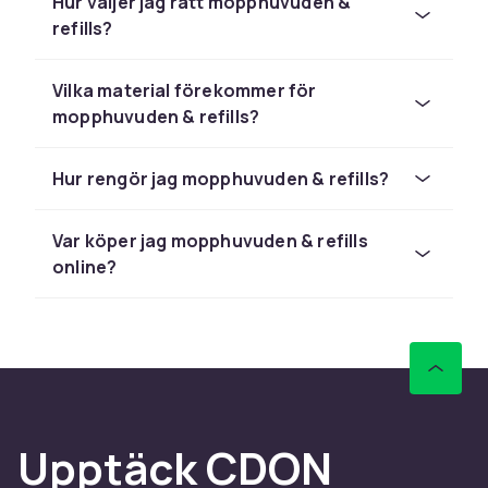
Hur väljer jag rätt mopphuvuden &
robusta för intensiv användning. Välj rätt typ
refills?
för din mopp och golvtyp.
Vilka material förekommer för
mopphuvuden & refills?
Hur rengör jag mopphuvuden & refills?
Var köper jag mopphuvuden & refills
online?
Upptäck CDON