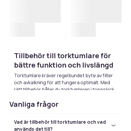
Tillbehör till torktumlare för
bättre funktion och livslängd
Torktumlare kräver regelbundet byte av filter
och avkalkning för att fungera optimalt. Med
rätt tillbehör håller du torktumlaren i toppskick
längre. Filtren samlar upp ludd och förhindrar
Vanliga frågor
att det täpper till systemet och ökar
brandrisken.
Avkalkare och
Vad är tillbehör till torktumlare och vad
används det till?