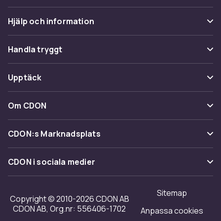
Hjälp och information
Vanliga frågor
Handla tryggt
Spåra paket
Betalning
Upptäck
Ångra & Returnera här
Leverans
Kategorier
Kundservice
Om CDON
Villkor & policy
Varumärken
Om oss
Återkallelser
CDON:s Marknadsplats
Guider
Kundrecensioner
Sälj på CDON
Shopit.se
CDON i sociala medier
Karriär på CDON
Bli affiliate
Investor relations
Sitemap
Regler & kvalitet
Copyright © 2010-2026 CDON AB
Tillgänglighet
CDON AB, Org.nr: 556406-1702
Anpassa cookies
Merchant Help Center