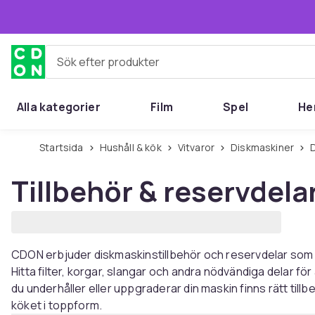
Hoppa till huvudinnehållet
Sök efter produkter
Alla kategorier
Film
Spel
He
Startsida
Hushåll & kök
Vitvaror
Diskmaskiner
Tillbehör & reservdelar
CDON erbjuder diskmaskinstillbehör och reservdelar som hj
Hitta filter, korgar, slangar och andra nödvändiga delar fö
du underhåller eller uppgraderar din maskin finns rätt tillb
köket i toppform.