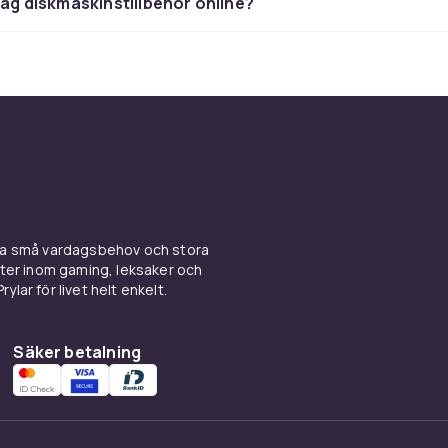
jag diskmaskinstillbehör online?
digt för bästa diskresultat
 beror till stor del på rätt tillsatser. Diskmaskinssalt mjukar 
örhindrar kalkfläckar på porslin. Sköljmedel ger glansigt och 
are ett tunt skikt som hindrar vattnet från att bilda droppar. Al
uderar salt, sköljmedel och diskmedel i en enda tablett.
ttnets hårdhet i ditt område och ställ in diskmaskinen rätt. Vi
r du mer salt för effektiv avkalkning. Bosch och Siemens
a har digitala displayar som visar när salt och sköljmedel b
ina små vardagsbehov och stora
kter inom gaming, leksaker och
kinens filter regelbundet, minst en gång i veckan. Filtret sit
ylar för livet helt enkelt.
kmaskinen och samlar matrester. Ett igensatt filter ger sämr
och kan skada pumpen. Kör ett avkalkningsprogram en gång i
rt vattenområden.
Säker betalning
ar du ett komplett sortiment av vitvaror och köksapparater
ens
,
AEG
till konkurrenskraftiga priser. Vi erbjuder alltid tryg
rans och enkel retur direkt till din dörr. Med rätt vitvaror a