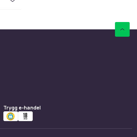
upp
torrare
l-in-1-
d hårt
ehöver
ter i
e
Trygg e-handel
 från
g handel
v hög