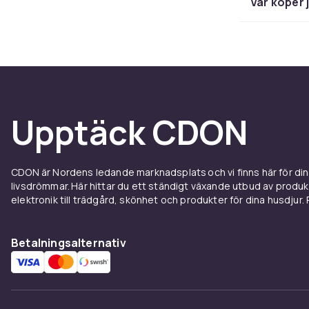
Var köper 
nödvän
Diskresultatet
vattnet och f
porslin tack v
tabletter inkl
Upptäck CDON
Kontrollera va
vatten behöve
diskmaskinern
fyllas på.
CDON är Nordens ledande marknadsplats och vi finns här för d
livsdrömmar. Här hittar du ett ständigt växande utbud av produ
Rengör diskmas
elektronik till trädgård, skönhet och produkter för dina husdjur. Pr
botten av dis
diskresultat 
Betalningsalternativ
månaden i hå
Hos CDON hitt
Bosch
,
Siem
med snabb leve