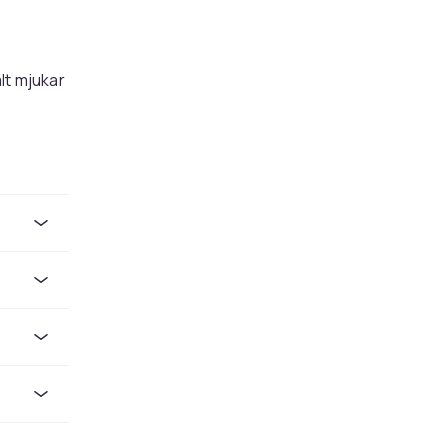
lt mjukar
rrt
n bytas
ler ut på
katorn
et och
d trygg