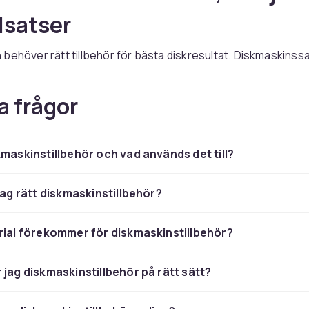
llsatser
behöver rätt tillbehör för bästa diskresultat. Diskmaskinssa
ch förhindrar kalkavlagringar. Sköljmedel ger glansigt och to
maskinens inredning som bestickkorgar och tallrikskorgar ka
a frågor
diskmaskinssalt vid hårt vatten för att förhindra att kalken fäl
uti maskinen. Fyll salttanken en gång i månaden eller när indi
kmaskinstillbehör och vad används det till?
edel ska alltid finnas i sköljmedelsbehållaren för vattensläpp
tat.
 jag rätt diskmaskinstillbehör?
os CDON
rial förekommer för diskmaskinstillbehör?
ar du diskmaskinstillbehör till konkurrenskraftiga priser me
nabb leverans.
 jag diskmaskinstillbehör på rätt sätt?
skinsmedel och salt -