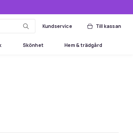
Kundservice
Till kassan
k
Skönhet
Hem & trädgård