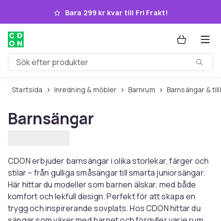
Hoppa till huvudinnehållet
Bara 299 kr kvar till Fri Frakt!
Sök efter produkter
Startsida
Inredning & möbler
Barnrum
Barnsängar & ti
Barnsängar
CDON erbjuder barnsängar i olika storlekar, färger och
stilar – från gulliga småsängar till smarta juniorsängar.
Här hittar du modeller som barnen älskar, med både
komfort och lekfull design. Perfekt för att skapa en
trygg och inspirerande sovplats. Hos CDON hittar du
sängar som växer med barnet och förgyller varje rum.