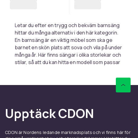
Letar du efter en trygg och bekväm barnsäng
hittar du många alternativ i den här kategorin.
En barnsäng är en viktig möbel som ska ge
barnet en skön plats att sova och vila på under
många år. Här finns sängar i olika storlekar och
stilar, så att du kan hitta en modell som passar
både barnets ålder och barnrummets
inredning, och som skapar en lugn och
inbjudande sovplats.
Välj säng efter ålder
Upptäck CDON
Vilken barnsäng som passar bäst beror
mycket på barnets ålder. För de minsta finns
sängar med höga sidor som håller barnet
tryggt på plats, medan äldre barn ofta trivs i en
CDON är Nordens ledande marknadsplats och vi finns här för