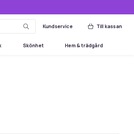
Kundservice
Till kassan
k
Skönhet
Hem & trädgård