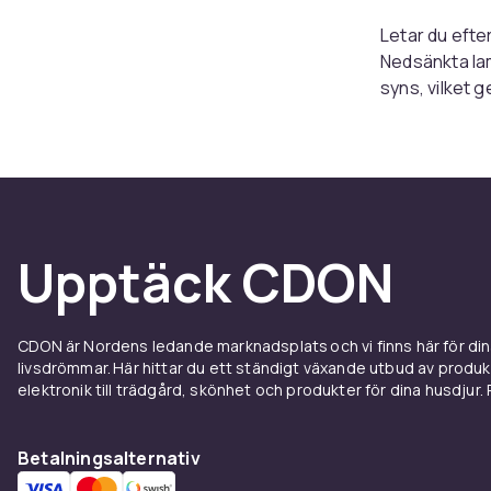
Letar du efte
Nedsänkta lamp
syns, vilket 
när du vill ly
fungerar lika
uteplatsen, o
Var ka
Upptäck CDON
Nedsänkta la
Vanliga använ
där du vill ha
CDON är Nordens ledande marknadsplats och vi finns här för d
av en trappa 
livsdrömmar. Här hittar du ett ständigt växande utbud av produ
skapar infäll
elektronik till trädgård, skönhet och produkter för dina husdjur. Pr
uppfart hjälpe
avsedda för d
rabatter kan 
Betalningsalternativ
skapa fina sk