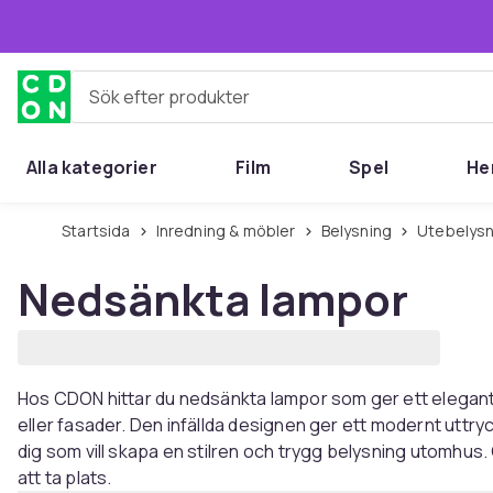
Hoppa till huvudinnehållet
Sök efter produkter
Alla kategorier
Film
Spel
He
Startsida
Inredning & möbler
Belysning
Utebelys
Nedsänkta lampor
Hos CDON hittar du nedsänkta lampor som ger ett elegant o
eller fasader. Den infällda designen ger ett modernt uttryc
dig som vill skapa en stilren och trygg belysning utomhu
att ta plats.