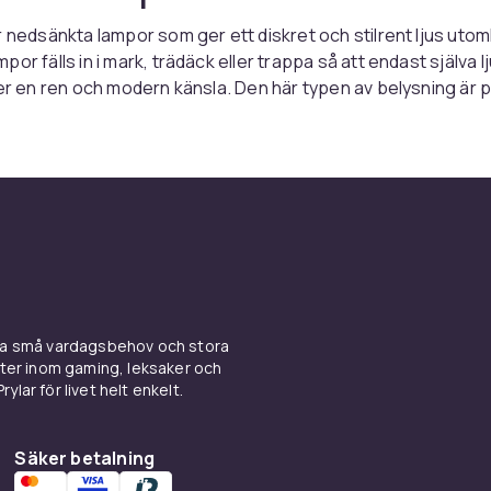
r nedsänkta lampor som ger ett diskret och stilrent ljus uto
or fälls in i mark, trädäck eller trappa så att endast själva l
ger en ren och modern känsla. Den här typen av belysning är 
sa upp utan att armaturerna tar plats visuellt. Nedsänkt belysn
 bra för att markera en gångväg som för att skapa stämning k
ch den smälter naturligt in i omgivningen.
n nedsänkta lampor användas
mpor är mångsidiga och kan användas på många platser uto
dningsområden är trädäck, altaner, trappor, uppfarter och 
 ett jämnt och lågt sittande ljus. Genom att placera lamporna 
ina små vardagsbehov och stora
gör du varje steg tydligare och tryggare i mörker. På ett trä
kter inom gaming, leksaker och
da lampor en behaglig stämning utan att blända, medan de lä
ylar för livet helt enkelt.
r till att markera var körbanan går. Det är dock viktigt att la
et underlag du planerar att montera dem i. Även i plantering
infällda lampor användas för att lyfta fram växtlighet nedifrå
Säker betalning
uggspel mot fasad och murar. Eftersom ljuset kommer underi