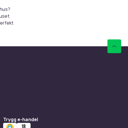
mhus?
juset
perfekt
ing
ring
mhus.
gångar
i kanten
däck
ngs en
mporna är
ar och
n och
Trygg e-handel
från får