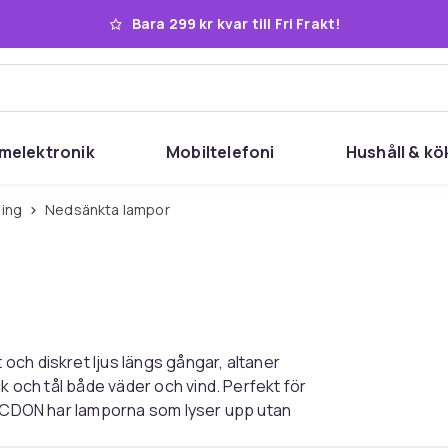
Bara 299 kr kvar till Fri Frakt!
melektronik
Mobiltelefoni
Hushåll & kö
ning
Nedsänkta lampor
ch diskret ljus längs gångar, altaner
k och tål både väder och vind. Perfekt för
s. CDON har lamporna som lyser upp utan