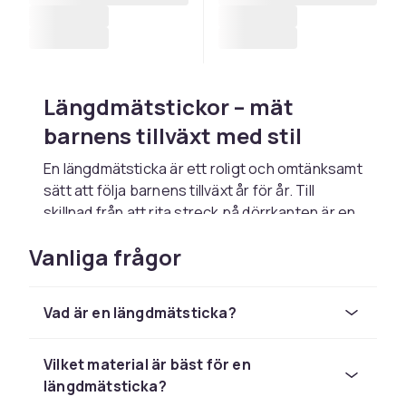
Längdmätstickor – mät
barnens tillväxt med stil
En längdmätsticka är ett roligt och omtänksamt
sätt att följa barnens tillväxt år för år. Till
skillnad från att rita streck på dörrkanten är en
längdmätsticka ett välgjort och dekorativt
Vanliga frågor
föremål som dessutom kan tas med om
familjen flyttar. Hos CDON hittar du ett brett
sortiment av längdmätstickor i trä, canvas och
Vad är en längdmätsticka?
andra material, med roliga motiv och tydliga
mätmarkeringar.
Vilket material är bäst för en
Längdmätstickor finns i många utföranden. De
längdmätsticka?
klassiska i trä med målade eller brända