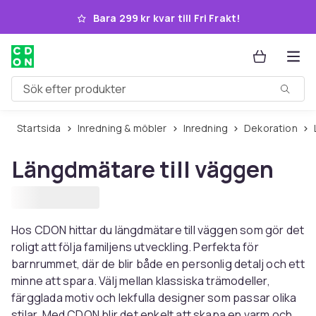
Hoppa till huvudinnehållet
Bara 299 kr kvar till Fri Frakt!
Sök efter produkter
Startsida
Inredning & möbler
Inredning
Dekoration
Längdmätare till väggen
Hos CDON hittar du längdmätare till väggen som gör det
roligt att följa familjens utveckling. Perfekta för
barnrummet, där de blir både en personlig detalj och ett
minne att spara. Välj mellan klassiska trämodeller,
färgglada motiv och lekfulla designer som passar olika
stilar. Med CDON blir det enkelt att skapa en varm och