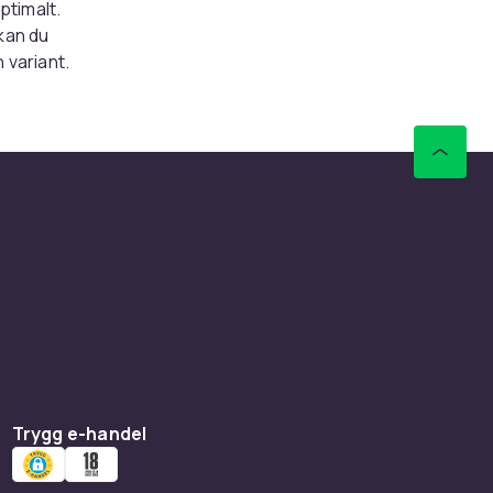
ptimalt.
 kan du
 variant.
t är
. Varför
tället ta
isas upp
r så
e på
ar alla.
Trygg e-handel
er i
fter smak