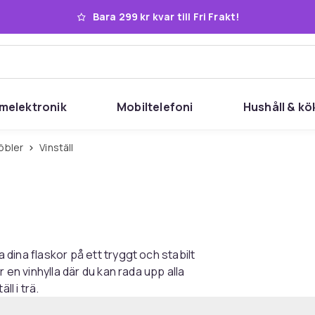
Bara 299 kr kvar till Fri Frakt!
melektronik
Mobiltelefoni
Hushåll & kö
öbler
Vinställ
a dina flaskor på ett tryggt och stabilt
er en vinhylla där du kan rada upp alla
ll i trä.