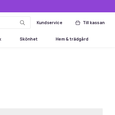
Kundservice
Till kassan
k
Skönhet
Hem & trädgård