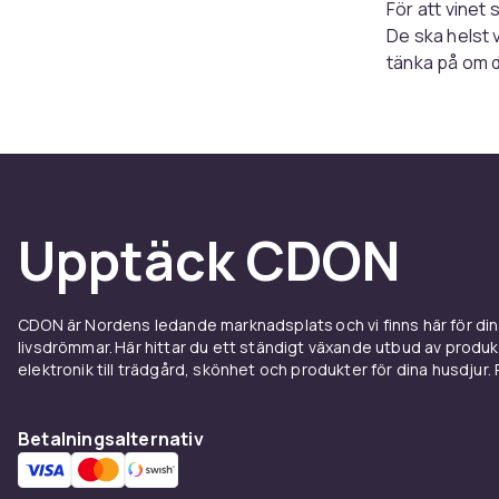
För att vinet 
De ska helst 
tänka på om d
Flaskorna ska 
därför vinstäl
Flera o
Du kan välja e
Upptäck CDON
inte satsa på e
plats och bli 
för vänner och
CDON är Nordens ledande marknadsplats och vi finns här för d
många viner som
livsdrömmar. Här hittar du ett ständigt växande utbud av produ
elektronik till trädgård, skönhet och produkter för dina husdjur. Pr
Välj et
På CDON har vi
Betalningsalternativ
Om du tycker de
sortimentet s