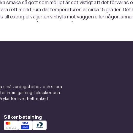
ska smaka så gott som möjligt är det viktigt att det förvaras o
vara i ett mörkt rum där temperaturen är cirka 15 grader. Det
u till exempel väljer en vinhylla mot väggen eller någon annan
alltid ligga ned så att proppen hålls fuktig och sluter tätt. De
l är en optimal
förvaring
.
lika varianter av vinställ
tt vinställ som passar till resten av ditt hem och din
inredning
tt klassiskt vinställ i svart eller ett vinställ mot väggen. Låt s
en central del av ditt rum. De flesta viner förtjänar ändå att v
 bekanta. Det finns även bra ställ för dig som vill ha plats fö
ina små vardagsbehov och stora
 möjligt till ett billigt pris.
kter inom gaming, leksaker och
ylar för livet helt enkelt.
t vinställ som är vackert att s
 tagit in ett brett utbud av vinställ för att ha något som pass
Säker betalning
t är viktigt att ditt vinställ är fint att se på har vi flera modell
om passar perfekt. Tillhör du dem som inte bara väljer vin e