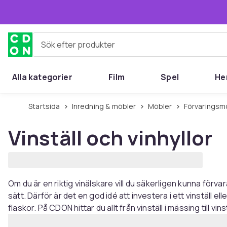
Hoppa till huvudinnehållet
Sök efter produkter
Alla kategorier
Film
Spel
He
Startsida
Inredning & möbler
Möbler
Förvaringsm
Vinställ och vinhyllor
Om du är en riktig vinälskare vill du säkerligen kunna förvar
sätt. Därför är det en god idé att investera i ett vinställ ell
flaskor. På CDON hittar du allt från vinställ i mässing till vinstä